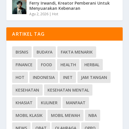
Ferry Irwandi, Kreator Pemberani Untuk
Menyuarakan Kebenaran
Agu 2, 2026
|
Hot
ARTIKEL TAG
BISNIS
BUDAYA
FAKTA MENARIK
FINANCE
FOOD
HEALTH
HERBAL
HOT
INDONESIA
INET
JAM TANGAN
KESEHATAN
KESEHATAN MENTAL
KHASIAT
KULINER
MANFAAT
MOBIL KLASIK
MOBIL MEWAH
NBA
NEWS
OBAT
OLAHRAGA
OPPO