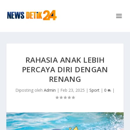
RAHASIA ANAK LEBIH
PERCAYA DIRI DENGAN
RENANG
Diposting oleh
Admin
|
Feb 23, 2025
|
Sport
|
0
|