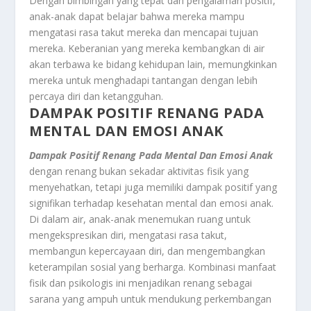
Dengan bimbingan yang tepat dan pengalaman positif,
anak-anak dapat belajar bahwa mereka mampu
mengatasi rasa takut mereka dan mencapai tujuan
mereka. Keberanian yang mereka kembangkan di air
akan terbawa ke bidang kehidupan lain, memungkinkan
mereka untuk menghadapi tantangan dengan lebih
percaya diri dan ketangguhan.
DAMPAK POSITIF RENANG PADA
MENTAL DAN EMOSI ANAK
Dampak Positif Renang Pada Mental Dan Emosi Anak
dengan renang bukan sekadar aktivitas fisik yang
menyehatkan, tetapi juga memiliki dampak positif yang
signifikan terhadap kesehatan mental dan emosi anak.
Di dalam air, anak-anak menemukan ruang untuk
mengekspresikan diri, mengatasi rasa takut,
membangun kepercayaan diri, dan mengembangkan
keterampilan sosial yang berharga. Kombinasi manfaat
fisik dan psikologis ini menjadikan renang sebagai
sarana yang ampuh untuk mendukung perkembangan