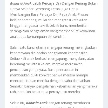
Rahasia Anak
Lebih Percaya Diri Dengan Renang Bukan
Hanya Sekadar Berenang Tetapi Juga Untuk
Membangun Rasa Percaya Diri Pada Anak. Proses
belajar berenang, mulai dari mengatasi ketakutan
hingga menguasai teknik-teknik baru, memberikan
serangkaian pengalaman yang memperkuat keyakinan
anak pada kemampuan diri sendiri.
Salah satu kunci utama mengapa renang meningkatkan
kepercayaan diri adalah pengalaman keberhasilan.
Setiap kali anak berhasil mengapung, menyelam, atau
berenang melintasi kolam, mereka merasakan
pencapaian yang nyata. Rasa pencapaian ini
memberikan bukti konkret bahwa mereka mampu
mencapai tujuan mereka dengan usaha dan latihan.
Semakin banyak pengalaman keberhasilan yang mereka
raih, semakin besar rasa percaya diri mereka.
Selain itu,
Rahasia Anak
dengan renang membantu