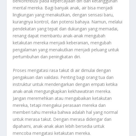
berkontribusi pada kepercayaan diri dan ketangguhan
mental mereka. Bagi banyak anak, air bisa menjadi
lingkungan yang menakutkan, dengan sensasi baru,
kurangnya kontrol, dan potensi bahaya. Namun, melalui
pendekatan yang tepat dan dukungan yang memadai,
renang dapat membantu anak-anak mengubah
ketakutan mereka menjadi keberanian, mengubah
pengalaman yang menakutkan menjadi peluang untuk
pertumbuhan dan peningkatan diri.
Proses mengatasi rasa takut di air dimulai dengan
pengakuan dan validasi. Penting bagi orang tua dan
instruktur untuk mendengarkan dengan empati ketika
anak-anak mengungkapkan kekhawatiran mereka.
Jangan meremehkan atau mengabaikan ketakutan
mereka, tetapi mengakui perasaan mereka dan
memberi tahu mereka bahwa adalah hal yang normal
untuk merasa takut. Dengan merasa didengar dan
dipahami, anak-anak akan lebih bersedia untuk
mencoba mengatasi ketakutan mereka.