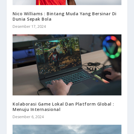
Nico Williams : Bintang Muda Yang Bersinar Di
Dunia Sepak Bola
Desember 17, 2024
Kolaborasi Game Lokal Dan Platform Global :
Menuju Internasional
Desember 6, 2024