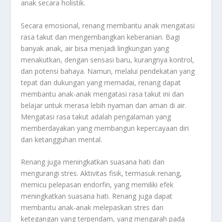
anak secara holistik.
Secara emosional, renang membantu anak mengatasi
rasa takut dan mengembangkan keberanian. Bagi
banyak anak, air bisa menjadi lingkungan yang
menakutkan, dengan sensasi baru, kurangnya kontrol,
dan potensi bahaya. Namun, melalui pendekatan yang
tepat dan dukungan yang memadai, renang dapat
membantu anak-anak mengatasi rasa takut ini dan
belajar untuk merasa lebih nyaman dan aman di air.
Mengatasi rasa takut adalah pengalaman yang
memberdayakan yang membangun kepercayaan diri
dan ketangguhan mental.
Renang juga meningkatkan suasana hati dan
mengurangi stres. Aktivitas fisik, termasuk renang,
memicu pelepasan endorfin, yang memiliki efek
meningkatkan suasana hati. Renang juga dapat
membantu anak-anak melepaskan stres dan
ketegangan yang terpendam, yang mengarah pada