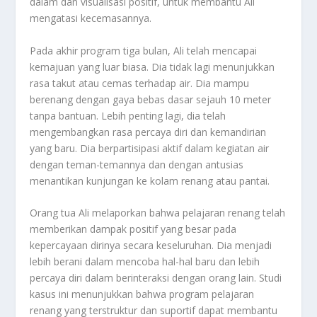
dalam dan visualisasi positif, untuk membantu Ali
mengatasi kecemasannya.
Pada akhir program tiga bulan, Ali telah mencapai
kemajuan yang luar biasa. Dia tidak lagi menunjukkan
rasa takut atau cemas terhadap air. Dia mampu
berenang dengan gaya bebas dasar sejauh 10 meter
tanpa bantuan. Lebih penting lagi, dia telah
mengembangkan rasa percaya diri dan kemandirian
yang baru. Dia berpartisipasi aktif dalam kegiatan air
dengan teman-temannya dan dengan antusias
menantikan kunjungan ke kolam renang atau pantai.
Orang tua Ali melaporkan bahwa pelajaran renang telah
memberikan dampak positif yang besar pada
kepercayaan dirinya secara keseluruhan. Dia menjadi
lebih berani dalam mencoba hal-hal baru dan lebih
percaya diri dalam berinteraksi dengan orang lain. Studi
kasus ini menunjukkan bahwa program pelajaran
renang yang terstruktur dan suportif dapat membantu