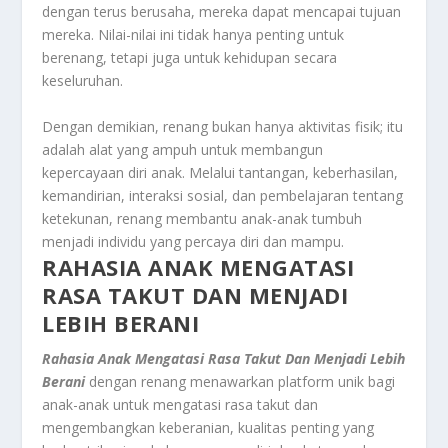
dengan terus berusaha, mereka dapat mencapai tujuan
mereka. Nilai-nilai ini tidak hanya penting untuk
berenang, tetapi juga untuk kehidupan secara
keseluruhan.
Dengan demikian, renang bukan hanya aktivitas fisik; itu
adalah alat yang ampuh untuk membangun
kepercayaan diri anak. Melalui tantangan, keberhasilan,
kemandirian, interaksi sosial, dan pembelajaran tentang
ketekunan, renang membantu anak-anak tumbuh
menjadi individu yang percaya diri dan mampu.
RAHASIA ANAK MENGATASI
RASA TAKUT DAN MENJADI
LEBIH BERANI
Rahasia Anak Mengatasi Rasa Takut Dan Menjadi Lebih
Berani
dengan renang menawarkan platform unik bagi
anak-anak untuk mengatasi rasa takut dan
mengembangkan keberanian, kualitas penting yang