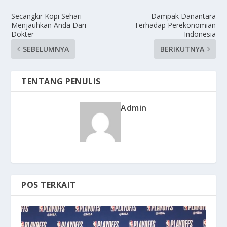
Secangkir Kopi Sehari
Dampak Danantara
Menjauhkan Anda Dari
Terhadap Perekonomian
Dokter
Indonesia
SEBELUMNYA
BERIKUTNYA
TENTANG PENULIS
Admin
POS TERKAIT