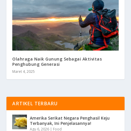
Olahraga Naik Gunung Sebagai Aktivitas
Penghubung Generasi
Maret 4, 2025
ARTIKEL TERBARU
Amerika Serikat Negara Penghasil Keju
Terbanyak, Ini Penjelasannya!
Agu 6, 2026
|
Food