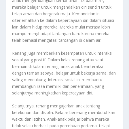
anak mengembangkan kemandirian. Di dalam air,
mereka belajar untuk mengandalkan diri sendiri untuk
tetap aman dan bergerak maju. Kemandirian ini
diterjemahkan ke dalam kepercayaan diri dalam situasi
lain dalam hidup mereka. Mereka mulai merasa lebih
mampu menghadapi tantangan baru karena mereka
telah berhasil mengatasi tantangan di dalam air.
Renang juga memberikan kesempatan untuk interaksi
sosial yang positif. Dalam kelas renang atau saat
bermain di kolam renang, anak-anak berinteraksi
dengan teman sebaya, belajar untuk bekerja sama, dan
saling mendukung. Interaksi sosial ini membantu
membangun rasa memiliki dan penerimaan, yang
selanjutnya meningkatkan kepercayaan diri.
Selanjutnya, renang mengajarkan anak tentang
ketekunan dan disiplin. Belajar berenang membutuhkan
waktu dan latihan. Anak-anak belajar bahwa mereka
tidak selalu berhasil pada percobaan pertama, tetapi