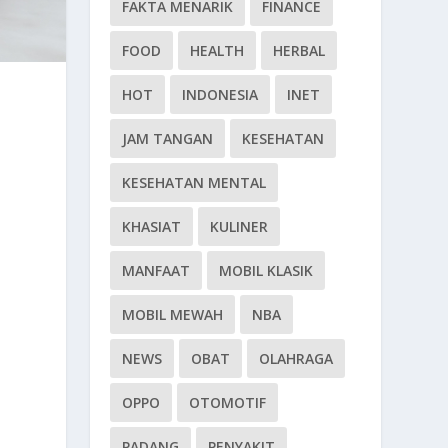
FAKTA MENARIK
FINANCE
FOOD
HEALTH
HERBAL
HOT
INDONESIA
INET
JAM TANGAN
KESEHATAN
KESEHATAN MENTAL
KHASIAT
KULINER
MANFAAT
MOBIL KLASIK
MOBIL MEWAH
NBA
NEWS
OBAT
OLAHRAGA
OPPO
OTOMOTIF
PADANG
PENYAKIT