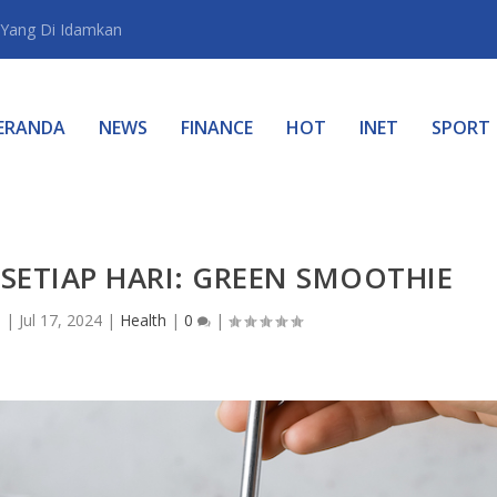
Yang Di Idamkan
ERANDA
NEWS
FINANCE
HOT
INET
SPORT
 SETIAP HARI: GREEN SMOOTHIE
n
|
Jul 17, 2024
|
Health
|
0
|