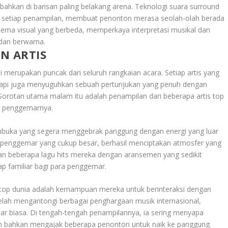
 bahkan di barisan paling belakang arena. Teknologi suara surround
setiap penampilan, membuat penonton merasa seolah-olah berada
 tema visual yang berbeda, memperkaya interpretasi musikal dan
dan berwarna.
N ARTIS
i merupakan puncak dari seluruh rangkaian acara. Setiap artis yang
etapi juga menyuguhkan sebuah pertunjukan yang penuh dengan
 Sorotan utama malam itu adalah penampilan dari beberapa artis top
ra penggemarnya.
embuka yang segera menggebrak panggung dengan energi yang luar
sis penggemar yang cukup besar, berhasil menciptakan atmosfer yang
 beberapa lagu hits mereka dengan aransemen yang sedikit
 familiar bagi para penggemar.
s top dunia adalah kemampuan mereka untuk berinteraksi dengan
elah mengantongi berbagai penghargaan musik internasional,
 biasa. Di tengah-tengah penampilannya, ia sering menyapa
 dan bahkan mengajak beberapa penonton untuk naik ke panggung.