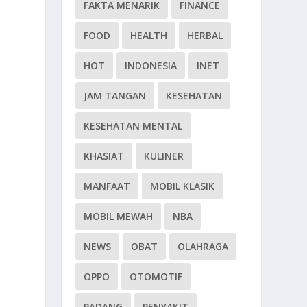
FAKTA MENARIK
FINANCE
FOOD
HEALTH
HERBAL
HOT
INDONESIA
INET
JAM TANGAN
KESEHATAN
KESEHATAN MENTAL
KHASIAT
KULINER
MANFAAT
MOBIL KLASIK
MOBIL MEWAH
NBA
NEWS
OBAT
OLAHRAGA
OPPO
OTOMOTIF
PADANG
PENYAKIT