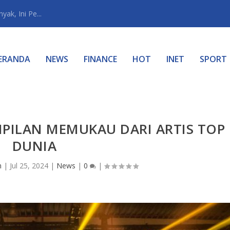
ak, Ini Pe...
ERANDA
NEWS
FINANCE
HOT
INET
SPORT
PILAN MEMUKAU DARI ARTIS TOP
DUNIA
n
|
Jul 25, 2024
|
News
|
0
|