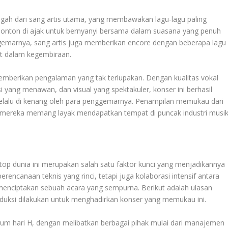
gah dari sang artis utama, yang membawakan lagu-lagu paling
enonton di ajak untuk bernyanyi bersama dalam suasana yang penuh
ggemarnya, sang artis juga memberikan encore dengan beberapa lagu
t dalam kegembiraan.
emberikan pengalaman yang tak terlupakan. Dengan kualitas vokal
 yang menawan, dan visual yang spektakuler, konser ini berhasil
alu di kenang oleh para penggemarnya. Penampilan memukau dari
wa mereka memang layak mendapatkan tempat di puncak industri musi
s top dunia ini merupakan salah satu faktor kunci yang menjadikannya
rencanaan teknis yang rinci, tetapi juga kolaborasi intensif antara
 menciptakan sebuah acara yang sempurna. Berikut adalah ulasan
uksi dilakukan untuk menghadirkan konser yang memukau ini.
lum hari H, dengan melibatkan berbagai pihak mulai dari manajemen