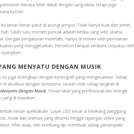
nonton merasa lebih dekat dengan sang idola, tetapi juga
sana konser.
 itu benar-benar patut di acungi jempol. Tidak hanya kuat dan jernih,
hati. Salah satu momen puncak adalah ketika sang artis utama
l. Dengan pengaturan minimalis, hanya di temani oleh permainan
ekuatan yang menggetarkan. Penonton tampak terdiam, terpukau ole
i nyanyikan.
L YANG MENYATU DENGAN MUSIK
tis ini juga di lengkapi dengan koreografi yang mengesankan. Setiap
 di eksekusi dengan sempurna, seolah-olah setiap langkah di
g Menyatu Dengan Musik
. Penari latar yang profesional dan energik
u yang di bawakan.
nambah kesan spektakuler. Layar LED besar di belakang panggung
ik, mulai dari animasi yang dinamis hingga tayangan video yang
 laser, efek asap, dan kembang api membuat setiap penampilan