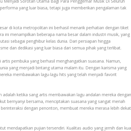
alu Menjadi Sorotan Utama Bagi Para Penggemar Musik Di Seluruh
performa yang luar biasa, tetapi juga memberikan pengalaman tak
sar di kota metropolitan ini berhasil menarik perhatian dengan tiket
ara ini menampilkan beberapa nama besar dalam industri musik, yang
tasi sebagai penghibur kelas dunia. Dari persiapan hingga
sme dan dedikasi yang luar biasa dari semua pihak yang terlibat.
ri artis pembuka yang berhasil menghangatkan suasana. Namun,
 dunia yang menjadi bintang utama malam itu. Dengan karisma yang
 mereka membawakan lagu-lagu hits yang telah menjadi favorit
n adalah ketika sang artis membawakan lagu andalan mereka denga
ikut bernyanyi bersama, menciptakan suasana yang sangat meriah
uga berinteraksi dengan penonton, membuat mereka merasa lebih deka
tut mendapatkan pujian tersendiri. Kualitas audio yang jernih dan kua