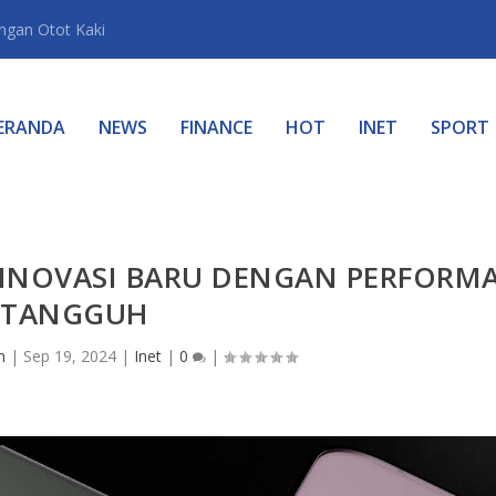
gan Otot Kaki
ERANDA
NEWS
FINANCE
HOT
INET
SPORT
 INOVASI BARU DENGAN PERFORM
TANGGUH
n
|
Sep 19, 2024
|
Inet
|
0
|