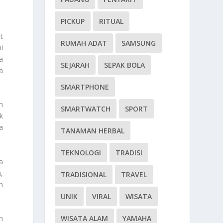
PICKUP
RITUAL
t
RUMAH ADAT
SAMSUNG
i
a
SEJARAH
SEPAK BOLA
a
SMARTPHONE
n
SMARTWATCH
SPORT
k
a
TANAMAN HERBAL
TEKNOLOGI
TRADISI
a
,
TRADISIONAL
TRAVEL
n
UNIK
VIRAL
WISATA
WISATA ALAM
YAMAHA
h