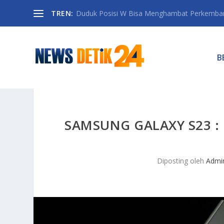
TREN:
Duduk Posisi W Bisa Menghambat Perkemban
B
SAMSUNG GALAXY S23 :
Diposting oleh
Admi