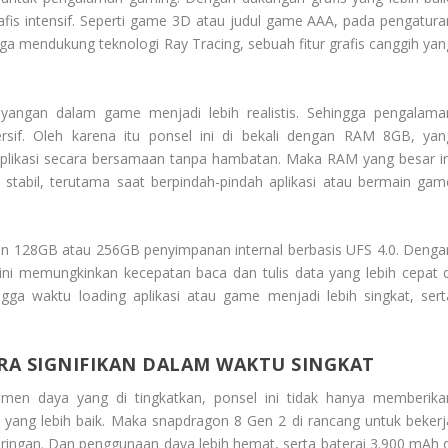
is intensif. Seperti game 3D atau judul game AAA, pada pengatura
juga mendukung teknologi Ray Tracing, sebuah fitur grafis canggih yan
yangan dalam game menjadi lebih realistis. Sehingga pengalama
rsif. Oleh karena itu ponsel ini di bekali dengan RAM 8GB, yan
likasi secara bersamaan tanpa hambatan. Maka RAM yang besar in
tabil, terutama saat berpindah-pindah aplikasi atau bermain gam
han 128GB atau 256GB penyimpanan internal berbasis UFS 4.0. Denga
 ini memungkinkan kecepatan baca dan tulis data yang lebih cepat d
ga waktu loading aplikasi atau game menjadi lebih singkat, sert
RA SIGNIFIKAN DALAM WAKTU SINGKAT
emen daya yang di tingkatkan, ponsel ini tidak hanya memberika
i yang lebih baik. Maka snapdragon 8 Gen 2 di rancang untuk bekerj
 ringan. Dan penggunaan daya lebih hemat, serta baterai 3.900 mAh d