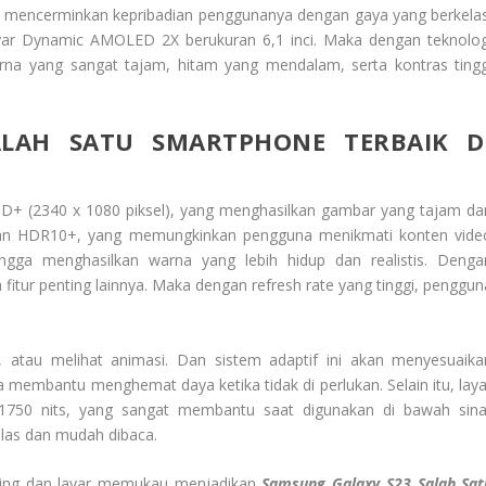
t mencerminkan kepribadian penggunanya dengan gaya yang berkelas
 layar Dynamic AMOLED 2X berukuran 6,1 inci. Maka dengan teknolog
rna yang sangat tajam, hitam yang mendalam, serta kontras tingg
LAH SATU SMARTPHONE TERBAIK D
 HD+ (2340 x 1080 piksel), yang menghasilkan gambar yang tajam da
gan HDR10+, yang memungkinkan pengguna menikmati konten vide
ingga menghasilkan warna yang lebih hidup dan realistis. Denga
itur penting lainnya. Maka dengan refresh rate yang tinggi, penggun
 atau melihat animasi. Dan sistem adaptif ini akan menyesuaika
a membantu menghemat daya ketika tidak di perlukan. Selain itu, laya
1750 nits, yang sangat membantu saat digunakan di bawah sina
elas dan mudah dibaca.
ping dan layar memukau menjadikan
Samsung Galaxy S23 Salah Sat