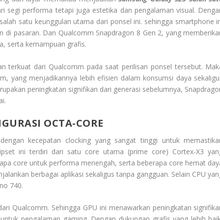
ari segi performa tetapi juga estetika dan pengalaman visual. Denga
alah satu keunggulan utama dari ponsel ini. sehingga smartphone in
isien di pasaran. Dan Qualcomm Snapdragon 8 Gen 2, yang memberika
ya, serta kemampuan grafis.
n terkuat dari Qualcomm pada saat perilisan ponsel tersebut. Mak
nm, yang menjadikannya lebih efisien dalam konsumsi daya sekaligu
erupakan peningkatan signifikan dari generasi sebelumnya, Snapdrago
i.
FIGURASI OCTA-CORE
 dengan kecepatan clocking yang sangat tinggi untuk memastika
set ini terdiri dari satu core utama (prime core) Cortex-X3 yan
erapa core untuk performa menengah, serta beberapa core hemat day
njalankan berbagai aplikasi sekaligus tanpa gangguan. Selain CPU yan
eno 740.
dari Qualcomm. Sehingga GPU ini menawarkan peningkatan signifika
g untuk pengalaman gaming. Dengan dukungan grafis yang lebih baik