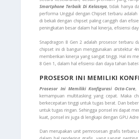
Smartphone Terbaik Di Kelasnya
, tidak hanya d
performa Unggul dengan Chipset terbaru adalah s
di bekali dengan chipset paling canggih dan ef
peningkatan besar dalam hal kinerja, efisiensi da
Snapdragon 8 Gen 2 adalah prosesor terbaru da
chipset ini di bangun menggunakan arsitektur 4
memberikan kinerja yang sangat tinggi. Hal ini m
8 Gen 1, dalam hal efisiensi dan daya tahan batera
PROSESOR INI MEMILIKI KON
Prosesor Ini Memiliki Konfigurasi Octa-Core
,
kemampuan multitasking yang cepat. Maka chip
berkecepatan tinggi untuk tugas berat. Dan beb
untuk tugas ringan. Sehingga ponsel ini dapat me
kuat, ponsel ini juga di lengkapi dengan GPU Adr
Dan merupakan unit pemrosesan grafis terbaru 
dalam hal rendering grafis, yang sangat pentin