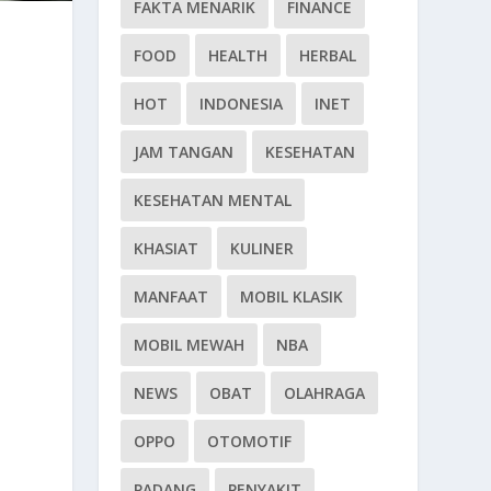
FAKTA MENARIK
FINANCE
FOOD
HEALTH
HERBAL
HOT
INDONESIA
INET
JAM TANGAN
KESEHATAN
KESEHATAN MENTAL
KHASIAT
KULINER
MANFAAT
MOBIL KLASIK
MOBIL MEWAH
NBA
NEWS
OBAT
OLAHRAGA
OPPO
OTOMOTIF
PADANG
PENYAKIT