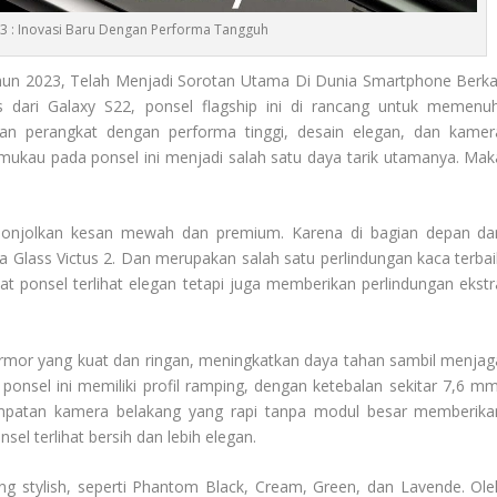
3 : Inovasi Baru Dengan Performa Tangguh
hun 2023, Telah Menjadi Sorotan Utama Di Dunia Smartphone Berka
s dari Galaxy S22, ponsel flagship ini di rancang untuk memenuh
n perangkat dengan performa tinggi, desain elegan, dan kamer
ukau pada ponsel ini menjadi salah satu daya tarik utamanya. Mak
nonjolkan kesan mewah dan premium. Karena di bagian depan da
lla Glass Victus 2. Dan merupakan salah satu perlindungan kaca terbai
at ponsel terlihat elegan tetapi juga memberikan perlindungan ekstr
mor yang kuat dan ringan, meningkatkan daya tahan sambil menjag
ponsel ini memiliki profil ramping, dengan ketebalan sekitar 7,6 mm
mpatan kamera belakang yang rapi tanpa modul besar memberika
l terlihat bersih dan lebih elegan.
ng stylish, seperti Phantom Black, Cream, Green, dan Lavende. Ole