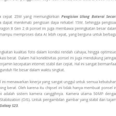
daya cepat 25W yang memungkinkan
Pengisian Ulang Baterai Secar
a dapat menikmati pengisian daya nirkabel 15W. Sehingga pengisia
apdragon 8 Gen 2 di ponsel ini juga membawa peningkatan besar dala
r ini mampu memproses data AI lebih cepat, yang berguna untuk berbaga
ngkatan kualitas foto dalam kondisi rendah cahaya, hingga optimisas
si berat. Dalam hal konektivitas ponsel ini juga mendukung jaringa
njamin kecepatan internet stabil dan cepat. Hal ini sangat bermanfaa
unduh file besar dalam waktu singkat.
 ini menawarkan kinerja yang sangat unggul untuk semua kebutuhan
ming berat. Oleh karena itu chipset ini tidak hanya membuat ponsel in
ini adalah sistem kamera canggihnya. Kamera utama 50MP denga
 Stabilization (OIS). Untuk pengambilan gambar yang stabil dan tajam
Galaxy S23
.