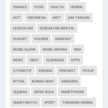
FINANCE
FOOD
HEALTH
HERBAL
HOT
INDONESIA
INET
JAM TANGAN
KESEHATAN
KESEHATAN MENTAL
KHASIAT
KULINER
MANFAAT
MOBIL KLASIK
MOBIL MEWAH
NBA
NEWS
OBAT
OLAHRAGA
OPPO
OTOMOTIF
PADANG
PENYAKIT
PICKUP
RITUAL
RUMAH ADAT
SAMSUNG
SEJARAH
SEPAK BOLA
SMARTPHONE
SMARTWATCH
SPORT
TANAMAN HERBAL