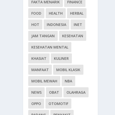
FAKTA MENARIK
FINANCE
FOOD
HEALTH
HERBAL
HOT
INDONESIA
INET
JAM TANGAN
KESEHATAN
KESEHATAN MENTAL
KHASIAT
KULINER
MANFAAT
MOBIL KLASIK
MOBIL MEWAH
NBA
NEWS
OBAT
OLAHRAGA
OPPO
OTOMOTIF
PADANG
PENYAKIT