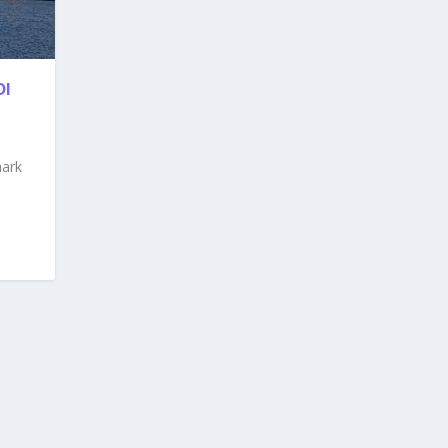
DI
mark