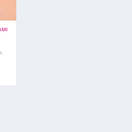
AMI
s,