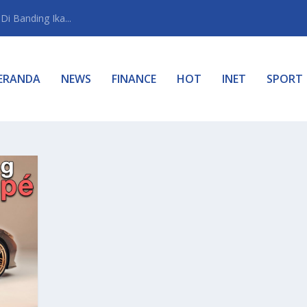
i Banding Ika...
ERANDA
NEWS
FINANCE
HOT
INET
SPORT