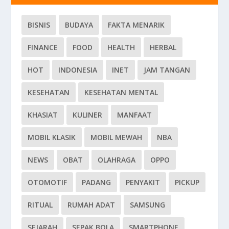
BISNIS
BUDAYA
FAKTA MENARIK
FINANCE
FOOD
HEALTH
HERBAL
HOT
INDONESIA
INET
JAM TANGAN
KESEHATAN
KESEHATAN MENTAL
KHASIAT
KULINER
MANFAAT
MOBIL KLASIK
MOBIL MEWAH
NBA
NEWS
OBAT
OLAHRAGA
OPPO
OTOMOTIF
PADANG
PENYAKIT
PICKUP
RITUAL
RUMAH ADAT
SAMSUNG
SEJARAH
SEPAK BOLA
SMARTPHONE