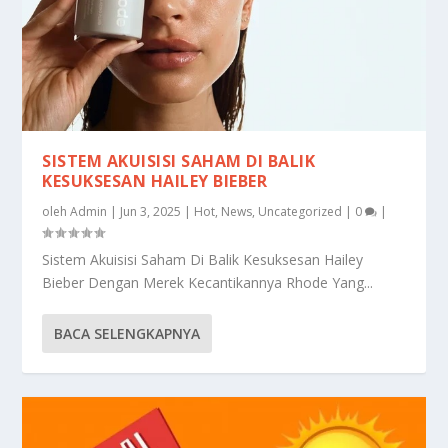
SISTEM AKUISISI SAHAM DI BALIK
KESUKSESAN HAILEY BIEBER
oleh
Admin
|
Jun 3, 2025
|
Hot
,
News
,
Uncategorized
|
0
|
Sistem Akuisisi Saham Di Balik Kesuksesan Hailey
Bieber Dengan Merek Kecantikannya Rhode Yang...
BACA SELENGKAPNYA