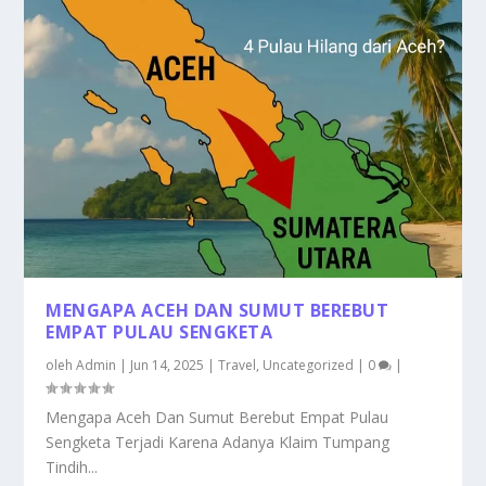
MENGAPA ACEH DAN SUMUT BEREBUT
EMPAT PULAU SENGKETA
oleh
Admin
|
Jun 14, 2025
|
Travel
,
Uncategorized
|
0
|
Mengapa Aceh Dan Sumut Berebut Empat Pulau
Sengketa Terjadi Karena Adanya Klaim Tumpang
Tindih...