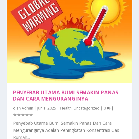
PENYEBAB UTAMA BUMI SEMAKIN PANAS
DAN CARA MENGURANGINYA
oleh
Admin
|
Jun 1, 2025
|
Health
,
Uncategorized
|
0
|
Penyebab Utama Bumi Semakin Panas Dan Cara
Menguranginya Adalah Peningkatan Konsentrasi Gas
Rumah...