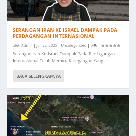
SERANGAN IRAN KE ISRAEL DAMPAK PADA
PERDAGANGAN INTERNASIONAL
oleh
Admin
|
Jun 22, 2025
|
Uncategorized
|
0
|
Serangan Iran Ke Israel Dampak Pada Perdagangan
Internasional Telah Memicu Ketegangan Yang...
BACA SELENGKAPNYA