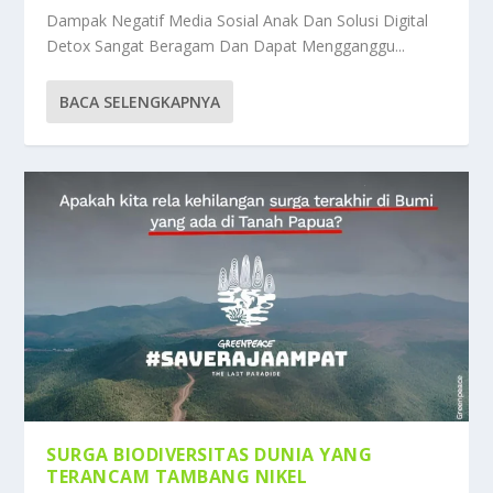
Dampak Negatif Media Sosial Anak Dan Solusi Digital
Detox Sangat Beragam Dan Dapat Mengganggu...
BACA SELENGKAPNYA
SURGA BIODIVERSITAS DUNIA YANG
TERANCAM TAMBANG NIKEL