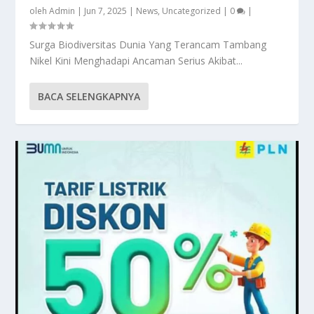
oleh
Admin
|
Jun 7, 2025
|
News
,
Uncategorized
|
0
|
Surga Biodiversitas Dunia Yang Terancam Tambang
Nikel Kini Menghadapi Ancaman Serius Akibat...
BACA SELENGKAPNYA