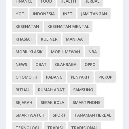
FINANCE
FOOD
HEALTH
HERBAL
HOT
INDONESIA
INET
JAM TANGAN
KESEHATAN
KESEHATAN MENTAL
KHASIAT
KULINER
MANFAAT
MOBIL KLASIK
MOBIL MEWAH
NBA
NEWS
OBAT
OLAHRAGA
OPPO
OTOMOTIF
PADANG
PENYAKIT
PICKUP
RITUAL
RUMAH ADAT
SAMSUNG
SEJARAH
SEPAK BOLA
SMARTPHONE
SMARTWATCH
SPORT
TANAMAN HERBAL
TEKNOLOGI
TRADISI
TRADISIONAL