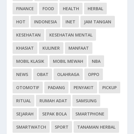
FINANCE
FOOD
HEALTH
HERBAL
HOT
INDONESIA
INET
JAM TANGAN
KESEHATAN
KESEHATAN MENTAL
KHASIAT
KULINER
MANFAAT
MOBIL KLASIK
MOBIL MEWAH
NBA
NEWS
OBAT
OLAHRAGA
OPPO
OTOMOTIF
PADANG
PENYAKIT
PICKUP
RITUAL
RUMAH ADAT
SAMSUNG
SEJARAH
SEPAK BOLA
SMARTPHONE
SMARTWATCH
SPORT
TANAMAN HERBAL