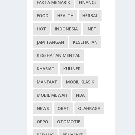
FAKTA MENARIK
FINANCE
FOOD
HEALTH
HERBAL
HOT
INDONESIA
INET
JAM TANGAN
KESEHATAN
KESEHATAN MENTAL
KHASIAT
KULINER
MANFAAT
MOBIL KLASIK
MOBIL MEWAH
NBA
NEWS
OBAT
OLAHRAGA
OPPO
OTOMOTIF
PADANG
PENYAKIT