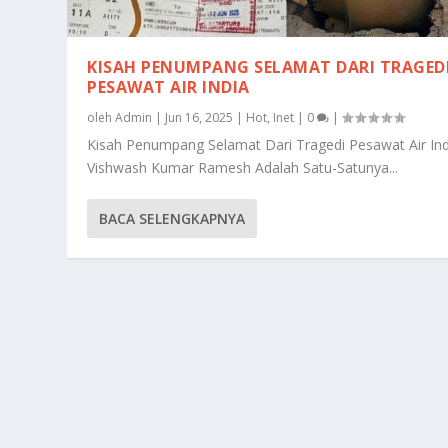
KISAH PENUMPANG SELAMAT DARI TRAGED
PESAWAT AIR INDIA
oleh
Admin
|
Jun 16, 2025
|
Hot
,
Inet
|
0
|
Kisah Penumpang Selamat Dari Tragedi Pesawat Air Ind
Vishwash Kumar Ramesh Adalah Satu-Satunya...
BACA SELENGKAPNYA