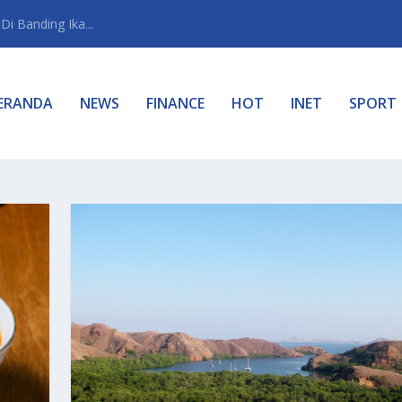
i Banding Ika...
ERANDA
NEWS
FINANCE
HOT
INET
SPORT
G