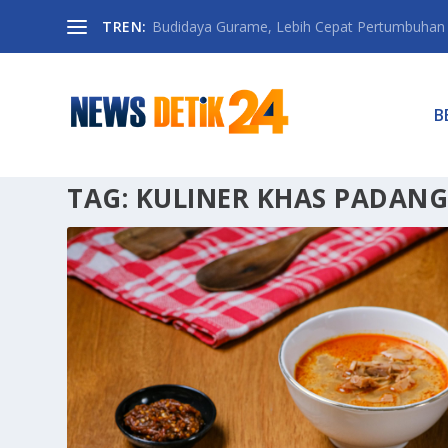
TREN:
Budidaya Gurame, Lebih Cepat Pertumbuhan D
B
TAG:
KULINER KHAS PADAN