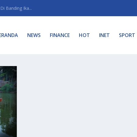
i Banding Ika...
ERANDA
NEWS
FINANCE
HOT
INET
SPORT