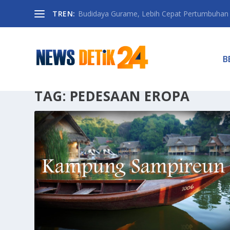
TREN:
Budidaya Gurame, Lebih Cepat Pertumbuhan D
B
TAG:
PEDESAAN EROPA