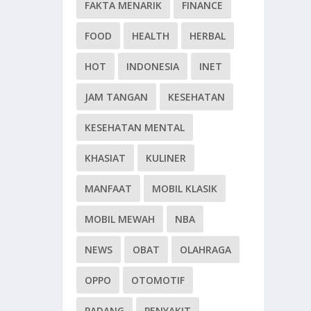
FAKTA MENARIK
FINANCE
FOOD
HEALTH
HERBAL
HOT
INDONESIA
INET
JAM TANGAN
KESEHATAN
KESEHATAN MENTAL
KHASIAT
KULINER
MANFAAT
MOBIL KLASIK
MOBIL MEWAH
NBA
NEWS
OBAT
OLAHRAGA
OPPO
OTOMOTIF
PADANG
PENYAKIT