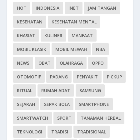
HOT
INDONESIA
INET
JAM TANGAN
KESEHATAN
KESEHATAN MENTAL
KHASIAT
KULINER
MANFAAT
MOBIL KLASIK
MOBIL MEWAH
NBA
NEWS
OBAT
OLAHRAGA
OPPO
OTOMOTIF
PADANG
PENYAKIT
PICKUP
RITUAL
RUMAH ADAT
SAMSUNG
SEJARAH
SEPAK BOLA
SMARTPHONE
SMARTWATCH
SPORT
TANAMAN HERBAL
TEKNOLOGI
TRADISI
TRADISIONAL