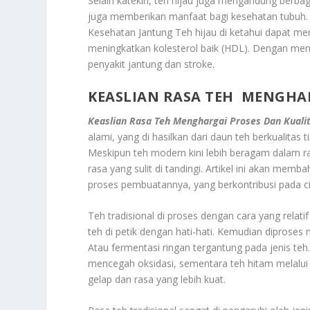
Selain katekin, teh hijau juga mengandung berbag
juga memberikan manfaat bagi kesehatan tubuh.
Kesehatan Jantung Teh hijau di ketahui dapat m
meningkatkan kolesterol baik (HDL). Dengan mengu
penyakit jantung dan stroke.
KEASLIAN RASA TEH MENGHA
Keaslian Rasa Teh Menghargai Proses Dan Kuali
alami, yang di hasilkan dari daun teh berkualita
Meskipun teh modern kini lebih beragam dalam ra
rasa yang sulit di tandingi. Artikel ini akan mem
proses pembuatannya, yang berkontribusi pada c
Teh tradisional di proses dengan cara yang relat
teh di petik dengan hati-hati. Kemudian diproses
Atau fermentasi ringan tergantung pada jenis teh.
mencegah oksidasi, sementara teh hitam melalu
gelap dan rasa yang lebih kuat.