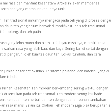
am hal rasa dan manfaat kesehatan? Artikel ini akan membahas
n serta apa yang membuat keduanya unik.
ami Teh tradisional umumnya mengacu pada teh yang di proses denga
 daun teh yang belum banyak di modifikasi. Jenis teh tradisional
teh oolong, dan teh putih.
asa yang lebih murni dan alami. Teh hijau misalnya, memiliki rasa
awarkan rasa yang lebih kuat dan kaya. Sering kali di sertai dengan
at di pengaruhi oleh kualitas daun teh. Lokasi tumbuh, dan cara
jumlah besar antioksidan. Terutama polifenol dan katekin, yang di
lam tubuh.
 Pilihan Kesehatan Teh modern berkembang seiring waktu, dengan
 di temukan pada teh tradisional. Teh modern sering kali hadir
perti teh buah, teh herbal, dan teh dengan bahan-bahan tambahan
an rasa manis. Selain itu. Olahan Teh modern juga bisa berupa teh e
an generasi muda.