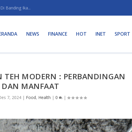
i Banding Ika...
ERANDA
NEWS
FINANCE
HOT
INET
SPORT
N TEH MODERN : PERBANDINGAN
 DAN MANFAAT
Des 7, 2024
|
Food
,
Health
|
0
|