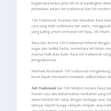
bagaimana kedua jenis teh ini di bandingkan dal
perbedaan antara teh tradisional dan teh moder
Teh Tradisional: Keaslian dan Kekuatan Rasa Al
cara yang lebih sederhana dan alami, menggunakan
yang paling umum termasuk teh hijau, teh hitam, 
Rasa dan Aroma Teh tradisional terkenal dengan r
segar dan sedikit herba, sementara teh hitam men
nuansa malt atau buah. Rasa teh tradisional sang
pengolahannya.
Manfaat Kesehatan Teh tradisional mengandung se
kenal dapat membantu melawan radikal bebas da
Teh Tradisional
dan Teh Modern Inovasi Rasa dan
inovasi rasa dan bahan-bahan tambahan yang tidak
dalam bentuk teh celup dengan berbagai rasa. Se
lainnya. Seperti bunga, rempah-rempah, atau bahk
atau teh bubble, yang semakin populer di kalang