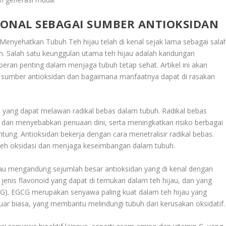
SIONAL SEBAGAI SUMBER ANTIOKSIDAN
Menyehatkan Tubuh Teh hijau telah di kenal sejak lama sebagai sala
. Salah satu keunggulan utama teh hijau adalah kandungan
eran penting dalam menjaga tubuh tetap sehat. Artikel ini akan
i sumber antioksidan dan bagaimana manfaatnya dapat di rasakan
a yang dapat melawan radikal bebas dalam tubuh. Radikal bebas
 dan menyebabkan penuaan dini, serta meningkatkan risiko berbagai
antung. Antioksidan bekerja dengan cara menetralisir radikal bebas.
leh oksidasi dan menjaga keseimbangan dalam tubuh.
au mengandung sejumlah besar antioksidan yang di kenal dengan
 jenis flavonoid yang dapat di temukan dalam teh hijau, dan yang
GCG). EGCG merupakan senyawa paling kuat dalam teh hijau yang
 luar biasa, yang membantu melindungi tubuh dari kerusakan oksidatif.