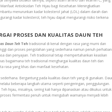
ai senyawa bioaktif lainnya, seperti asam amino dan vitamin C, yang
 Manfaat Antioksidan Teh Hijau bagi Kesehatan Meningkatkan
embantu menurunkan kadar kolesterol jahat (LDL) dalam darah dan
rangi kadar kolesterol, teh hijau dapat mengurangi risiko terkena
RGAI PROSES DAN KUALITAS DAUN TEH
tas Daun Teh
Teh
tradisional di kenal dengan rasa yang murni dan
s tinggi dan proses pengolahan yang sederhana namun penuh perhatian
sa dan penyajian. Teh tradisional tetap mempertahankan keaslian
bahas bagaimana teh tradisional menghargai kualitas daun teh dan
ita rasa yang khas dan manfaat kesehatan.
if sederhana. Bergantung pada kualitas daun teh yang di gunakan. Dau
 melalui beberapa langkah utama seperti pengeringan, penggulungan.
 Teh hijau, misalnya, sering kali hanya dipanaskan atau dikukus untuk
i proses fermentasi penuh untuk mengubah warnanya menjadi lebih