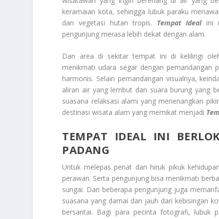
wisatawan yang ingin berenang di air yang be
keramaian kota, sehingga lubuk paraku menawark
dan vegetasi hutan tropis.
Tempat Ideal
ini 
pengunjung merasa lebih dekat dengan alam.
Dan area di sekitar tempat ini di kelilingi
menikmati udara segar dengan pemandangan pe
harmonis. Selain pemandangan visualnya, keind
aliran air yang lembut dan suara burung yang be
suasana relaksasi alami yang menenangkan piki
destinasi wisata alam yang memikat menjadi
Tem
TEMPAT IDEAL
INI BERLO
PADANG
Untuk melepas penat dari hiruk pikuk kehidup
perawan. Serta pengunjung bisa menikmati berbagai
sungai. Dan beberapa pengunjung juga memanfaa
suasana yang damai dan jauh dari kebisingan k
bersantai. Bagi para pecinta fotografi, lub