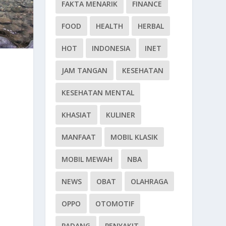
FAKTA MENARIK
FINANCE
FOOD
HEALTH
HERBAL
HOT
INDONESIA
INET
JAM TANGAN
KESEHATAN
KESEHATAN MENTAL
KHASIAT
KULINER
MANFAAT
MOBIL KLASIK
MOBIL MEWAH
NBA
NEWS
OBAT
OLAHRAGA
OPPO
OTOMOTIF
PADANG
PENYAKIT