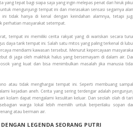
a yang tepat bagi siapa saja yang ingin melepas penat dari hiruk piku
n untuk mengunjungi tempat ini dan merasakan sensasi segarnya ala
 ini tidak hanya di kenal dengan keindahan alamnya, tetapi jug
k perhatian masyarakat setempat.
at, tempat ini memiliki cerita rakyat yang di wariskan secara turu
 daya tarik tempat ini. Salah satu mitos yang paling terkenal di lubu
 percaya mendiami kawasan tersebut. Menurut kepercayaan masyaraka
sebut di jaga oleh makhluk halus yang bersemayam di dalam air. Da
 sosok yang kuat dan bisa menimbulkan masalah jika manusia tida
ono atau tidak menghargai tempat ini. Seperti membuang sampa
lami kejadian aneh. Cerita yang sering terdengar adalah pengunjun
ari kolam dapat mengalami kesulitan keluar. Dan seolah olah di tari
 sebagian warga lokal lebih memilih untuk berperilaku sopan da
enang atau bermain air.
N DENGAN LEGENDA SEORANG PUTRI