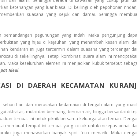
rsih dan alami. Sehingga berada di kawasan yang cukup jauh dar
an ketenangan yang luar biasa. Di kelilingi oleh pepohonan rindan
memberikan suasana yang sejuk dan damai. Sehingga membua
 oleh pemandangan pegunungan yang indah. Maka pengunjung dapa
rbukitan yang hijau di kejauhan, yang menambah kesan alami da
ahan kendaran ini juga tercermin dalam suasana yang terdengar dar
rkicau di sekelilingnya. Tetapi kombinasi suara alam ini menciptaka
ran. Maka keseluruhan elemen ini menjadikan kubuk tersebut sebaga
pat Ideal
.
KASI DI DAERAH KECAMATAN KURANJ
an sehari-hari dan merasakan kedamaian di tengah alam yang masi
 aktivitas, mulai dari berenang, bermain air, hingga bersantai di tep
tkan tempat ini untuk piknik bersama keluarga atau teman. Denga
ota membuat tempat ini tempat yang cocok untuk melepas penat da
uk paraku juga menawarkan banyak spot foto menarik. Maka denga