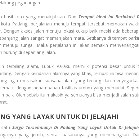
elakang pegunungan.
an hasil foto yang menakjubkan. Dan
Tempat Ideal
Ini Berlokasi D
t kota Padang, perjalanan menuju tempat tersebut memakan wakt
. Dengan akses jalan menuju lokasi cukup baik meski ada beberap
panjang jalan sangat memanjakan mata. Setibanya di tempat parkir
er menuju sungai. Maka perjalanan ini akan semakin menyenangka
 burung di sepanjang jalan.
ih terbilang alami, Lubuk Paraku memiliki potensi besar untuk d
adang. Dengan keindahan alamnya yang khas, tempat ini bisa menari
ang ingin merasakan suasana alam yang tenang dan menyegarkan
i perbaiki dengan penambahan fasilitas umum yang memadai. Sepert
lebih baik. Oleh sebab itu makasih ya semuanya bisa menjadi salah sat
rat.
ANG
YANG LAYAK UNTUK DI JELAJAHI
h satu
Surga Tersembunyi Di Padang
Yang Layak Untuk Di Jelajah
ungainya yang jernih, serta suasananya yang menenangkan. Da