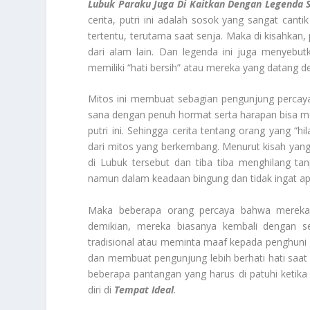
Lubuk Paraku Juga Di Kaitkan Dengan Legenda S
cerita, putri ini adalah sosok yang sangat canti
tertentu, terutama saat senja. Maka di kisahkan,
dari alam lain. Dan legenda ini juga menyebu
memiliki “hati bersih” atau mereka yang datang de
Mitos ini membuat sebagian pengunjung percay
sana dengan penuh hormat serta harapan bisa m
putri ini. Sehingga cerita tentang orang yang “h
dari mitos yang berkembang. Menurut kisah yang
di Lubuk tersebut dan tiba tiba menghilang ta
namun dalam keadaan bingung dan tidak ingat apa
Maka beberapa orang percaya bahwa mereka 
demikian, mereka biasanya kembali dengan se
tradisional atau meminta maaf kepada penghuni g
dan membuat pengunjung lebih berhati hati saa
beberapa pantangan yang harus di patuhi ketik
diri di
Tempat Ideal
.