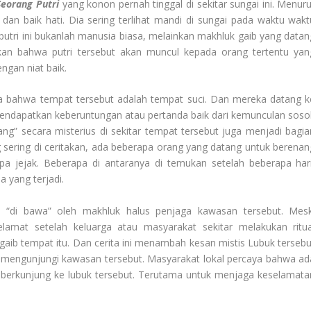
eorang Putri
yang konon pernah tinggal di sekitar sungai ini. Menuru
k dan baik hati. Dia sering terlihat mandi di sungai pada waktu wakt
 putri ini bukanlah manusia biasa, melainkan makhluk gaib yang datan
tkan bahwa putri tersebut akan muncul kepada orang tertentu yan
ngan niat baik.
a bahwa tempat tersebut adalah tempat suci. Dan mereka datang k
endapatkan keberuntungan atau pertanda baik dari kemunculan soso
ilang” secara misterius di sekitar tempat tersebut juga menjadi bagia
 sering di ceritakan, ada beberapa orang yang datang untuk berenan
npa jejak. Beberapa di antaranya di temukan setelah beberapa hari
 yang terjadi.
“di bawa” oleh makhluk halus penjaga kawasan tersebut. Mesk
lamat setelah keluarga atau masyarakat sekitar melakukan ritua
aib tempat itu. Dan cerita ini menambah kesan mistis Lubuk tersebu
t mengunjungi kawasan tersebut. Masyarakat lokal percaya bahwa ad
a berkunjung ke lubuk tersebut. Terutama untuk menjaga keselamata