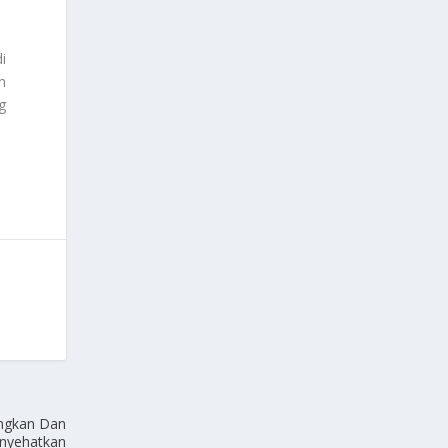
i
n
g
angkan Dan
nyehatkan