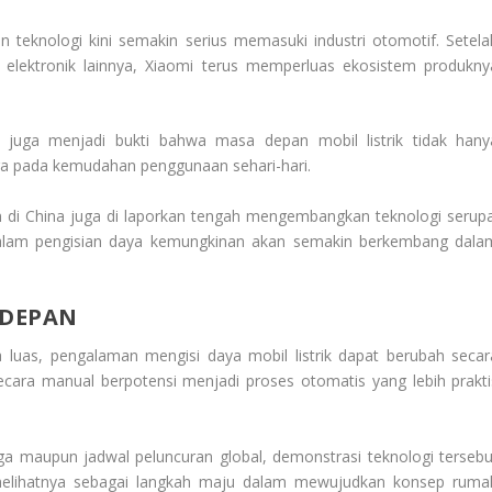
eknologi kini semakin serius memasuki industri otomotif. Setela
at elektronik lainnya, Xiaomi terus memperluas ekosistem produkny
s juga menjadi bukti bahwa masa depan mobil listrik tidak hany
uga pada kemudahan penggunaan sehari-hari.
n di China juga di laporkan tengah mengembangkan teknologi serupa
dalam pengisian daya kemungkinan akan semakin berkembang dala
 DEPAN
ra luas, pengalaman mengisi daya mobil listrik dapat berubah secar
 secara manual berpotensi menjadi proses otomatis yang lebih prakti
a maupun jadwal peluncuran global, demonstrasi teknologi tersebu
k melihatnya sebagai langkah maju dalam mewujudkan konsep ruma