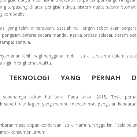
yang terpasang di area pengisian daya, sistem dapat secara otomati
g kompatibel.
si yang telah di tentukan. Setelah itu, lengan robot akan bergera
engisian baterai secara mandiri. Ketika proses selesai, sistem aka
tempat semula.
amanan lebih bagi pengguna mobil listrik, terutama dalam situas
na ingin menghemat waktu.
N TEKNOLOGI YANG PERNAH D
 sebenarnya bukan hal baru. Pada tahun 2015, Tesla perna
uk seperti ular logam yang mampu mencari port pengisian kendaraa
ambaran masa depan kendaraan listrik. Namun, hingga kini Tesla belu
l untuk konsumen umum.