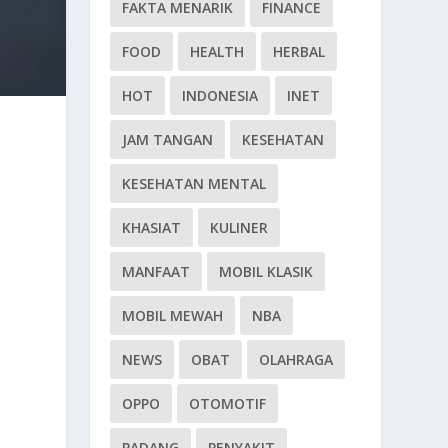
FAKTA MENARIK
FINANCE
FOOD
HEALTH
HERBAL
HOT
INDONESIA
INET
JAM TANGAN
KESEHATAN
KESEHATAN MENTAL
KHASIAT
KULINER
MANFAAT
MOBIL KLASIK
MOBIL MEWAH
NBA
NEWS
OBAT
OLAHRAGA
OPPO
OTOMOTIF
PADANG
PENYAKIT