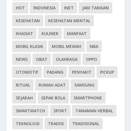
HOT
INDONESIA
INET
JAM TANGAN
KESEHATAN
KESEHATAN MENTAL
KHASIAT
KULINER
MANFAAT
MOBIL KLASIK
MOBIL MEWAH
NBA
NEWS
OBAT
OLAHRAGA
OPPO
OTOMOTIF
PADANG
PENYAKIT
PICKUP
RITUAL
RUMAH ADAT
SAMSUNG
SEJARAH
SEPAK BOLA
SMARTPHONE
SMARTWATCH
SPORT
TANAMAN HERBAL
TEKNOLOGI
TRADISI
TRADISIONAL