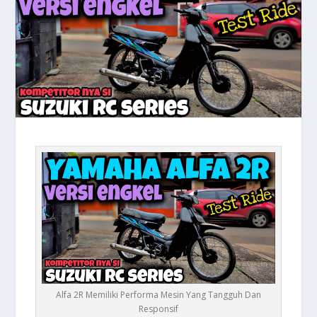
Alfa 2R Memiliki Performa Mesin Yang Tangguh Dan
Responsif