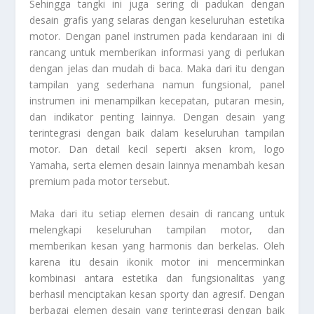
Sehingga tangki ini juga sering di padukan dengan
desain grafis yang selaras dengan keseluruhan estetika
motor. Dengan panel instrumen pada kendaraan ini di
rancang untuk memberikan informasi yang di perlukan
dengan jelas dan mudah di baca. Maka dari itu dengan
tampilan yang sederhana namun fungsional, panel
instrumen ini menampilkan kecepatan, putaran mesin,
dan indikator penting lainnya. Dengan desain yang
terintegrasi dengan baik dalam keseluruhan tampilan
motor. Dan detail kecil seperti aksen krom, logo
Yamaha, serta elemen desain lainnya menambah kesan
premium pada motor tersebut.
Maka dari itu setiap elemen desain di rancang untuk
melengkapi keseluruhan tampilan motor, dan
memberikan kesan yang harmonis dan berkelas. Oleh
karena itu desain ikonik motor ini mencerminkan
kombinasi antara estetika dan fungsionalitas yang
berhasil menciptakan kesan sporty dan agresif. Dengan
berbagai elemen desain yang terintegrasi dengan baik