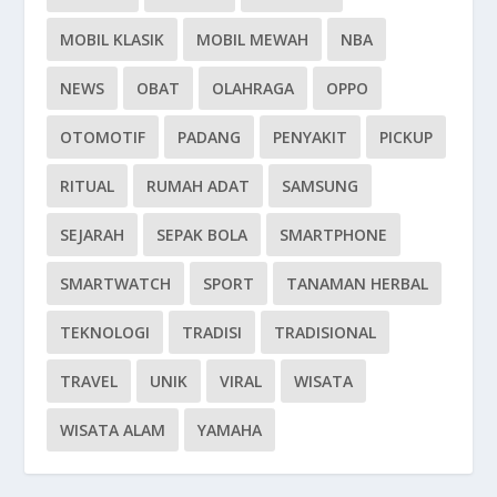
MOBIL KLASIK
MOBIL MEWAH
NBA
NEWS
OBAT
OLAHRAGA
OPPO
OTOMOTIF
PADANG
PENYAKIT
PICKUP
RITUAL
RUMAH ADAT
SAMSUNG
SEJARAH
SEPAK BOLA
SMARTPHONE
SMARTWATCH
SPORT
TANAMAN HERBAL
TEKNOLOGI
TRADISI
TRADISIONAL
TRAVEL
UNIK
VIRAL
WISATA
WISATA ALAM
YAMAHA