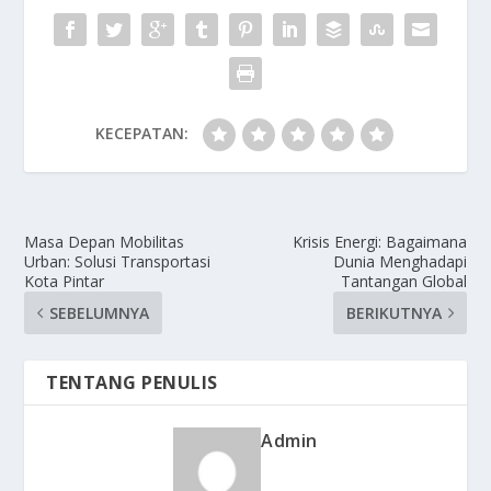
KECEPATAN:
Masa Depan Mobilitas
Krisis Energi: Bagaimana
Urban: Solusi Transportasi
Dunia Menghadapi
Kota Pintar
Tantangan Global
SEBELUMNYA
BERIKUTNYA
TENTANG PENULIS
Admin