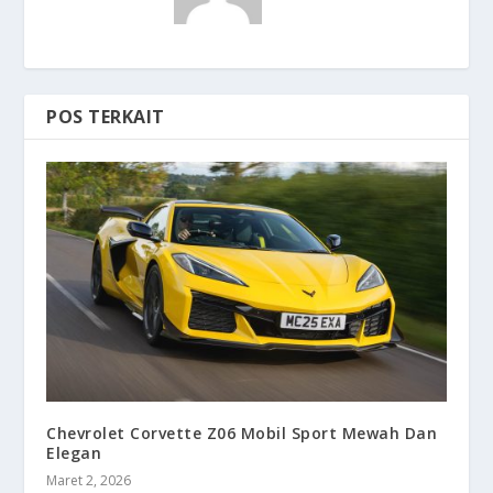
POS TERKAIT
Chevrolet Corvette Z06 Mobil Sport Mewah Dan
Elegan
Maret 2, 2026