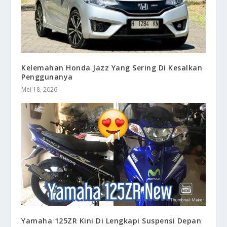
Kelemahan Honda Jazz Yang Sering Di Kesalkan
Penggunanya
Mei 18, 2026
Yamaha 125ZR Kini Di Lengkapi Suspensi Depan