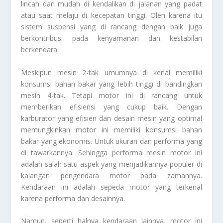
lincah dan mudah di kendalikan di jalanan yang padat
atau saat melaju di kecepatan tinggi. Oleh karena itu
sistem suspensi yang di rancang dengan baik juga
berkontribusi pada kenyamanan dan kestabilan
berkendara.
Meskipun mesin 2-tak umumnya di kenal memiliki
konsumsi bahan bakar yang lebih tinggi di bandingkan
mesin 4-tak. Tetapi motor ini di rancang untuk
memberikan efisiensi yang cukup baik. Dengan
karburator yang efisien dan desain mesin yang optimal
memungkinkan motor ini memiliki konsumsi bahan
bakar yang ekonomis. Untuk ukuran dan performa yang
di tawarkannya. Sehingga performa mesin motor ini
adalah salah satu aspek yang menjadikannya populer di
kalangan pengendara motor pada zamannya.
Kendaraan ini adalah sepeda motor yang terkenal
karena performa dan desainnya.
Namun, seperti halnya kendaraan lainnya, motor ini