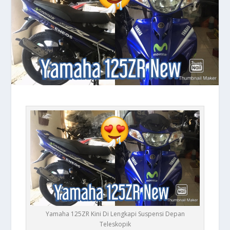
Yamaha 125ZR Kini Di Lengkapi Suspensi Depan
Teleskopik