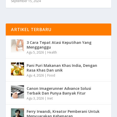
September 15, 2024
ARTIKEL TERBARU
3 Cara Tepat Atasi Keputihan Yang
Mengganggu
Agu 5, 2026
|
Health
Pani Puri Makanan Khas India, Dengan
Rasa Khas Dan unik
Agu 4, 2026
|
Food
Canon Imagerunner Advance Solusi
Terbaik Dan Punya Banyak Fitur
Agu 3, 2026
|
Inet
Ferry Irwandi, Kreator Pemberani Untuk
Menyuarakan Kebenaran