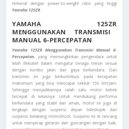
terkenal dengan power-to-weight ratio yang tinggi
Yamaha 125ZR
.
YAMAHA 125ZR
MENGGUNAKAN TRANSMISI
MANUAL 6-PERCEPATAN
Yamaha 125ZR
Menggunakan Transmisi Manual 6-
Percepatan
, yang memungkinkan pengendara untuk
lebih fleksibel dalam mengatur tenaga mesin sesuai
dengan kondisi jalan dan gaya berkendara. Dan
transmisi ini juga berkontribusi pada kecepatan
maksimum yang bisa mencapai sekitar 150 km/jam.
Sehingga menjadikannya salah satu motor bebek
tercepat di kelasnya. Untuk mendukung performa
berkendara yang stabil dan aman, motor ini juga di
lengkapi dengan suspensi depan teleskopik dan
suspensi belakang monoshock. Suspensi ini di rancang
untuk menyerap getaran dan guncangan dengan baik,