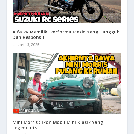
Alfa 2R Memiliki Performa Mesin Yang Tangguh
Dan Responsif
Januari 13, 2025
Mini Morris : Ikon Mobil Mini Klasik Yang
Legendaris