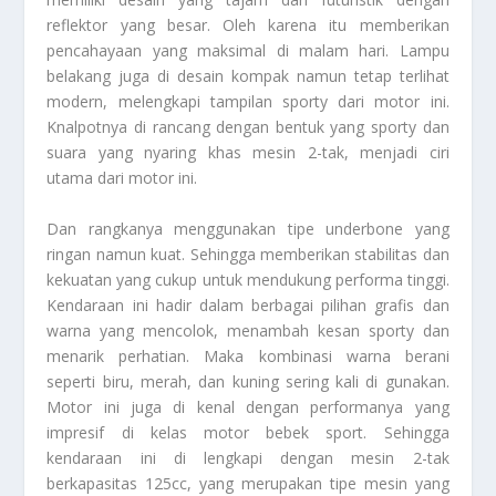
reflektor yang besar. Oleh karena itu memberikan
pencahayaan yang maksimal di malam hari. Lampu
belakang juga di desain kompak namun tetap terlihat
modern, melengkapi tampilan sporty dari motor ini.
Knalpotnya di rancang dengan bentuk yang sporty dan
suara yang nyaring khas mesin 2-tak, menjadi ciri
utama dari motor ini.
Dan rangkanya menggunakan tipe underbone yang
ringan namun kuat. Sehingga memberikan stabilitas dan
kekuatan yang cukup untuk mendukung performa tinggi.
Kendaraan ini hadir dalam berbagai pilihan grafis dan
warna yang mencolok, menambah kesan sporty dan
menarik perhatian. Maka kombinasi warna berani
seperti biru, merah, dan kuning sering kali di gunakan.
Motor ini juga di kenal dengan performanya yang
impresif di kelas motor bebek sport. Sehingga
kendaraan ini di lengkapi dengan mesin 2-tak
berkapasitas 125cc, yang merupakan tipe mesin yang