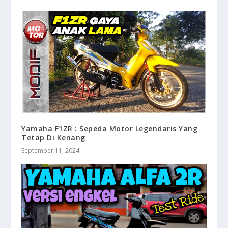
Yamaha F1ZR : Sepeda Motor Legendaris Yang
Tetap Di Kenang
September 11, 2024