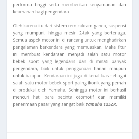
performa tinggi serta memberikan kenyamanan dan
keamanan bagi pengendara.
Oleh karena itu dari sistem rem cakram ganda, suspensi
yang mumpuni, hingga mesin 2-tak yang bertenaga.
Semua aspek motor ini di rancang untuk menghadirkan
pengalaman berkendara yang memuaskan. Maka fitur
ini membuat kendaraan menjadi salah satu motor
bebek sport yang legendaris dan di minati banyak
pengendara, baik untuk penggunaan harian maupun
untuk balapan. Kendaraan ini juga di kenal luas sebagai
salah satu motor bebek sport paling ikonik yang pernah
di produksi oleh Yamaha. Sehingga motor ini berhasil
mencuri hati para pecinta otomotif dan memiliki
penerimaan pasar yang sangat baik
Yamaha 125ZR
.