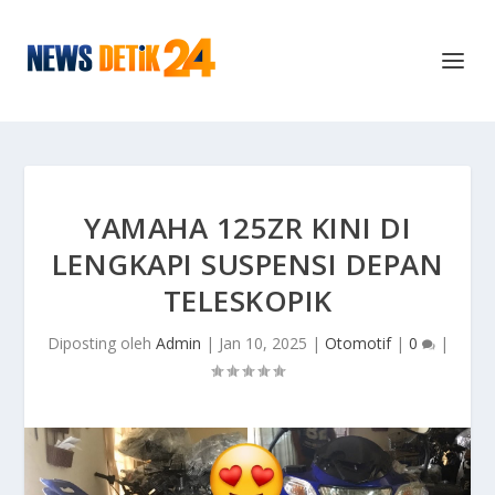
YAMAHA 125ZR KINI DI
LENGKAPI SUSPENSI DEPAN
TELESKOPIK
Diposting oleh
Admin
|
Jan 10, 2025
|
Otomotif
|
0
|