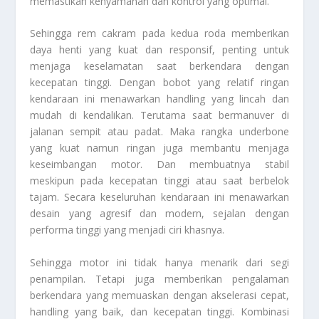
memastikan kenyamanan dan kontrol yang optimal.
Sehingga rem cakram pada kedua roda memberikan
daya henti yang kuat dan responsif, penting untuk
menjaga keselamatan saat berkendara dengan
kecepatan tinggi. Dengan bobot yang relatif ringan
kendaraan ini menawarkan handling yang lincah dan
mudah di kendalikan. Terutama saat bermanuver di
jalanan sempit atau padat. Maka rangka underbone
yang kuat namun ringan juga membantu menjaga
keseimbangan motor. Dan membuatnya stabil
meskipun pada kecepatan tinggi atau saat berbelok
tajam. Secara keseluruhan kendaraan ini menawarkan
desain yang agresif dan modern, sejalan dengan
performa tinggi yang menjadi ciri khasnya.
Sehingga motor ini tidak hanya menarik dari segi
penampilan. Tetapi juga memberikan pengalaman
berkendara yang memuaskan dengan akselerasi cepat,
handling yang baik, dan kecepatan tinggi. Kombinasi