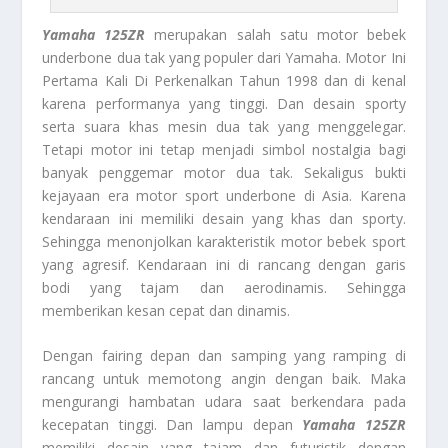
Yamaha 125ZR
merupakan salah satu motor bebek
underbone dua tak yang populer dari Yamaha. Motor Ini
Pertama Kali Di Perkenalkan Tahun 1998 dan di kenal
karena performanya yang tinggi. Dan desain sporty
serta suara khas mesin dua tak yang menggelegar.
Tetapi motor ini tetap menjadi simbol nostalgia bagi
banyak penggemar motor dua tak. Sekaligus bukti
kejayaan era motor sport underbone di Asia. Karena
kendaraan ini memiliki desain yang khas dan sporty.
Sehingga menonjolkan karakteristik motor bebek sport
yang agresif. Kendaraan ini di rancang dengan garis
bodi yang tajam dan aerodinamis. Sehingga
memberikan kesan cepat dan dinamis.
Dengan fairing depan dan samping yang ramping di
rancang untuk memotong angin dengan baik. Maka
mengurangi hambatan udara saat berkendara pada
kecepatan tinggi. Dan lampu depan
Yamaha 125ZR
memiliki desain yang tajam dan futuristik dengan