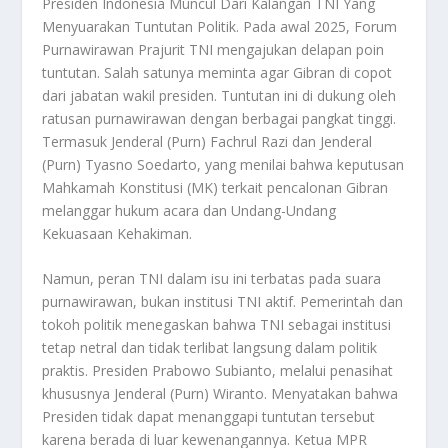
Presiden Indonesia Muncul Dari Kalangan TNI Yang
Menyuarakan Tuntutan Politik. Pada awal 2025, Forum
Purnawirawan Prajurit TNI mengajukan delapan poin
tuntutan. Salah satunya meminta agar Gibran di copot
dari jabatan wakil presiden. Tuntutan ini di dukung oleh
ratusan purnawirawan dengan berbagai pangkat tinggi.
Termasuk Jenderal (Purn) Fachrul Razi dan Jenderal
(Purn) Tyasno Soedarto, yang menilai bahwa keputusan
Mahkamah Konstitusi (MK) terkait pencalonan Gibran
melanggar hukum acara dan Undang-Undang
Kekuasaan Kehakiman
.
Namun, peran TNI dalam isu ini terbatas pada suara
purnawirawan, bukan institusi TNI aktif. Pemerintah dan
tokoh politik menegaskan bahwa TNI sebagai institusi
tetap netral dan tidak terlibat langsung dalam politik
praktis. Presiden Prabowo Subianto, melalui penasihat
khususnya Jenderal (Purn) Wiranto. Menyatakan bahwa
Presiden tidak dapat menanggapi tuntutan tersebut
karena berada di luar kewenangannya
.
Ketua MPR