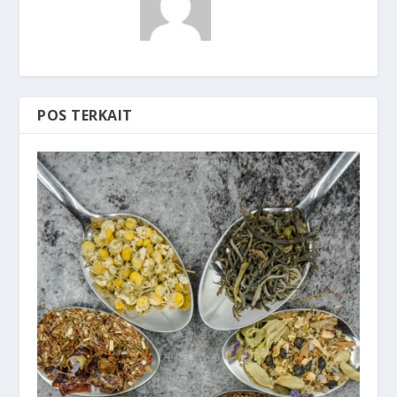
POS TERKAIT