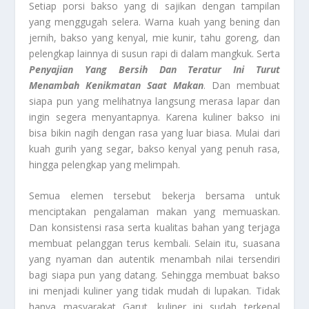
Setiap porsi bakso yang di sajikan dengan tampilan
yang menggugah selera. Warna kuah yang bening dan
jernih, bakso yang kenyal, mie kunir, tahu goreng, dan
pelengkap lainnya di susun rapi di dalam mangkuk. Serta
Penyajian Yang Bersih Dan Teratur Ini Turut
Menambah Kenikmatan Saat Makan
. Dan membuat
siapa pun yang melihatnya langsung merasa lapar dan
ingin segera menyantapnya. Karena kuliner bakso ini
bisa bikin nagih dengan rasa yang luar biasa. Mulai dari
kuah gurih yang segar, bakso kenyal yang penuh rasa,
hingga pelengkap yang melimpah.
Semua elemen tersebut bekerja bersama untuk
menciptakan pengalaman makan yang memuaskan.
Dan konsistensi rasa serta kualitas bahan yang terjaga
membuat pelanggan terus kembali. Selain itu, suasana
yang nyaman dan autentik menambah nilai tersendiri
bagi siapa pun yang datang. Sehingga membuat bakso
ini menjadi kuliner yang tidak mudah di lupakan. Tidak
hanya masyarakat Garut, kuliner ini sudah terkenal