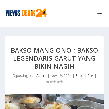
BAKSO MANG ONO : BAKSO
LEGENDARIS GARUT YANG
BIKIN NAGIH
Diposting oleh
Admin
|
Nov 19, 2024
|
Food
|
0
|