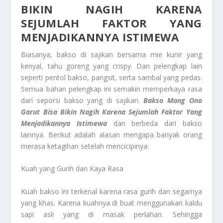
BIKIN NAGIH KARENA
SEJUMLAH FAKTOR YANG
MENJADIKANNYA ISTIMEWA
Biasanya, bakso di sajikan bersama mie kunir yang
kenyal, tahu goreng yang crispy. Dan pelengkap lain
seperti pentol bakso, pangsit, serta sambal yang pedas.
Semua bahan pelengkap ini semakin memperkaya rasa
dari seporsi bakso yang di sajikan.
Bakso Mang Ono
Garut Bisa Bikin Nagih Karena Sejumlah Faktor Yang
Menjadikannya Istimewa
dan berbeda dari bakso
lainnya. Berikut adalah alasan mengapa banyak orang
merasa ketagihan setelah mencicipinya:
Kuah yang Gurih dan Kaya Rasa
Kuah bakso ini terkenal karena rasa gurih dan segarnya
yang khas. Karena kuahnya di buat menggunakan kaldu
sapi asli yang di masak perlahan. Sehingga