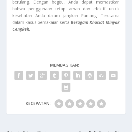
berulang. Dengan begitu, Anda dapat memastikan
bahwa penggunaan tetap aman dan efektif untuk
kesehatan Anda dalam jangkan Panjang. Terutama
dalam kasus pemakaian serta
Beragam Khasiat Minyak
Cengkeh.
MEMBAGIKAN:
KECEPATAN: