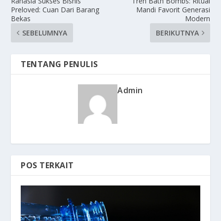
Rahasia Sukses Bisnis
Tren Bath Bombs: Ritual
Preloved: Cuan Dari Barang
Mandi Favorit Generasi
Bekas
Modern
SEBELUMNYA
BERIKUTNYA
TENTANG PENULIS
Admin
POS TERKAIT