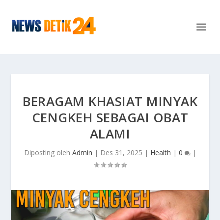
BERAGAM KHASIAT MINYAK
CENGKEH SEBAGAI OBAT
ALAMI
Diposting oleh
Admin
|
Des 31, 2025
|
Health
|
0
|