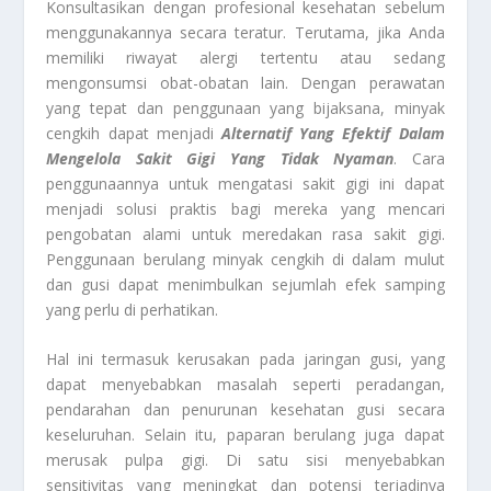
Konsultasikan dengan profesional kesehatan sebelum
menggunakannya secara teratur. Terutama, jika Anda
memiliki riwayat alergi tertentu atau sedang
mengonsumsi obat-obatan lain. Dengan perawatan
yang tepat dan penggunaan yang bijaksana, minyak
cengkih dapat menjadi
Alternatif Yang Efektif Dalam
Mengelola Sakit Gigi Yang Tidak Nyaman
. Cara
penggunaannya untuk mengatasi sakit gigi
ini dapat
menjadi solusi praktis bagi mereka yang mencari
pengobatan alami untuk meredakan rasa sakit gigi.
Penggunaan berulang minyak cengkih di dalam mulut
dan gusi dapat menimbulkan sejumlah efek samping
yang perlu di perhatikan.
Hal ini termasuk kerusakan pada jaringan gusi, yang
dapat menyebabkan masalah seperti peradangan,
pendarahan dan penurunan kesehatan gusi secara
keseluruhan. Selain itu, paparan berulang juga dapat
merusak pulpa gigi. Di satu sisi menyebabkan
sensitivitas yang meningkat dan potensi terjadinya