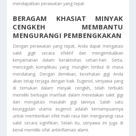
mendapatkan perawatan yang tepat.
BERAGAM KHASIAT MINYAK
CENGKEH
MEMBANTU
MENGURANGI PEMBENGKAKAN
Dengan perawatan yang tepat, Anda dapat mengatasi
sakit gigit secara efektif dan mengembalikan
kenyamanan dalam beraktivitas sehari-hari. Serta,
mencegah komplikasi yang mungkin timbul di masa
mendatang. Dengan demikian, kesehatan gigi Anda
akan tetap terjaga dengan baik. Eugenol, senyawa yang
di temukan dalam minyak cengkih, telah terbukti
memiliki berbagai manfaat dalam meredakan sakit gigi
dan mengatasi masalah gigi lainnya. Salah satu
keunggulan utama eugenol adalah kemampuannya
untuk memberikan efek mati rasa dan mengurangi rasa
sakit secara signifikan. Selain itu, senyawa ini juga di
kenal memiliki sifat antiinflamasi alami.