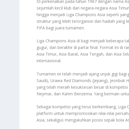
Di perkenalkan pada tahun 1967 dengan nama Asi
sejumlah kecil klub dari negara-negara Asia Timu
hingga menjadi Liga Champions Asia seperti yang 
struktur yang lebih terorganisir dan hadiah yang l
FIFA bagi juara turnamen.
Liga Champions Asia di bagi menjadi beberapa tah
gugur, dan berakhir di partai final. Format ini di
Asia Timur, Asia Barat, Asia Tengah, dan Asia Se
internasional.
Turnamen ini telah menjadi ajang unjuk gigi bagi 
Saudi), Urawa Red Diamonds (Jepang), Jeonbuk H
yang telah meraih kesuksesan besar di kompetisi 
Neymar, dan Karim Benzema. Yang bermain untuk 
Sebagai kompetisi yang terus berkembang, Liga Ch
platform untuk mempromosikan nilai-nilai persah
Asia, sekaligus mengukuhkan posisi sepak bola As