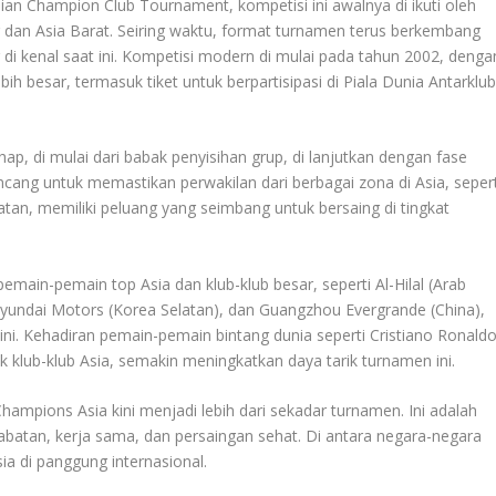
an Champion Club Tournament, kompetisi ini awalnya di ikuti oleh
r dan Asia Barat. Seiring waktu, format turnamen terus berkembang
di kenal saat ini. Kompetisi modern di mulai pada tahun 2002, denga
ebih besar, termasuk tiket untuk berpartisipasi di Piala Dunia Antarklu
ap, di mulai dari babak penyisihan grup, di lanjutkan dengan fase
 rancang untuk memastikan perwakilan dari berbagai zona di Asia, sepert
latan, memiliki peluang yang seimbang untuk bersaing di tingkat
pemain-pemain top Asia dan klub-klub besar, seperti Al-Hilal (Arab
yundai Motors (Korea Selatan), dan Guangzhou Evergrande (China),
ini. Kehadiran pemain-pemain bintang dunia seperti Cristiano Ronaldo
klub-klub Asia, semakin meningkatkan daya tarik turnamen ini.
ampions Asia kini menjadi lebih dari sekadar turnamen. Ini adalah
abatan, kerja sama, dan persaingan sehat. Di antara negara-negara
ia di panggung internasional.