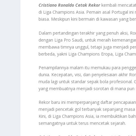
Cristiano Ronaldo Cetak Rekor
kembali mencatat
di Liga Champions Asia. Pemain asal Portugal i
biasa. Meskipun kini bermain di kawasan yang be
Dalam pertandingan terakhir yang penuh aksi, Ro
dengan Liga Pro Saudi, untuk meraih kemenangan
membawa timnya unggul, tetapi juga menjadi pem
berbeda, yakni Liga Champions Eropa, Liga Champ
Penampilannya malam itu memukau para penggem
dunia. Kecepatan, visi, dan penyelesaian akhir R
muda lagi untuk standar sepak bola profesional. 
yang membuatnya menjadi sorotan di mana pun i
Rekor baru ini memperpanjang daftar pencapaian 
menjadi pencetak gol terbanyak sepanjang masa di
Kini, di Liga Champions Asia, ia membuktikan ba
semangatnya untuk terus mencetak sejarah.