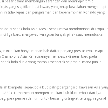
ibusi besar dalam membangun serangan dan memimpin tim di
ogis yang signifikan bagi lawan, yang kerap kewalahan menghadapi
an ini tidak lepas dari pengalaman dan kepemimpinan Ronaldo yang
onaldo di sepak bola Asia. Meski sebelumnya mendominasi di Eropa, i
f di liga baru, menjawab keraguan banyak pihak saat memutuskan
gan ini bukan hanya menambah daftar panjang prestasinya, tetapi
iga Champions Asia. Kehadirannya membawa dimensi baru pada
on sepak bola dunia yang mampu mencetak sejarah di mana pun ia
lah kompetisi sepak bola klub paling bergengsi di kawasan Asia yan
a (AFC). Turnamen ini mempertemukan klub-klub terbaik dari liga
gi para pemain dan tim untuk bersaing di tingkat tertinggi regional.