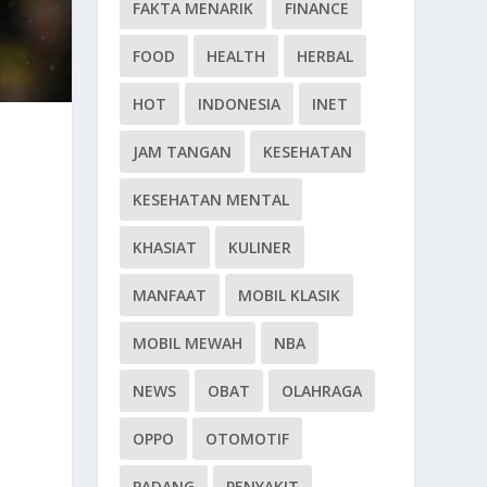
FAKTA MENARIK
FINANCE
FOOD
HEALTH
HERBAL
HOT
INDONESIA
INET
JAM TANGAN
KESEHATAN
KESEHATAN MENTAL
KHASIAT
KULINER
MANFAAT
MOBIL KLASIK
MOBIL MEWAH
NBA
NEWS
OBAT
OLAHRAGA
OPPO
OTOMOTIF
PADANG
PENYAKIT