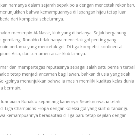
kan namanya dalam sejarah sepak bola dengan mencetak rekor bar
ni menunjukkan bahwa kemampuannya di lapangan hijau tetap luar
rbeda dari kompetisi sebelumnya.
naldo memimpin Al-Nassr, klub yang di belanya. Sejak bergabung
 gemilang. Ronaldo tidak hanya mencetak gol penting yang
ain pertama yang mencetak gol. Di tiga kompetisi kontinental
ions Asia, dan turnamen antar klub lainnya.
ar dan mempertegas reputasinya sebagai salah satu pemain terbai
onaldo tetap menjadi ancaman bagi lawan, bahkan di usia yang tidak
Gol-golnya menunjukkan bahwa ia masih memiliki kualitas kelas dunia
a bermain.
luar biasa Ronaldo sepanjang kariernya. Sebelumnya, ia telah
 Liga Champions Eropa dengan koleksi gol yang sulit di tandingi.
hwa kemampuannya beradaptasi di liga baru tetap sejalan dengan