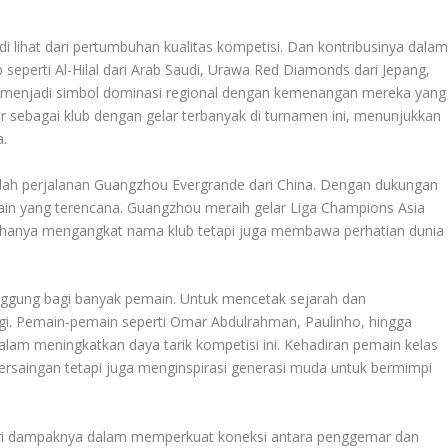
i lihat dari pertumbuhan kualitas kompetisi. Dan kontribusinya dala
seperti Al-Hilal dari Arab Saudi, Urawa Red Diamonds dari Jepang,
n menjadi simbol dominasi regional dengan kemenangan mereka yang
 sebagai klub dengan gelar terbanyak di turnamen ini, menunjukkan
a.
dalah perjalanan Guangzhou Evergrande dari China. Dengan dukungan
main yang terencana. Guangzhou meraih gelar Liga Champions Asia
ak hanya mengangkat nama klub tetapi juga membawa perhatian dunia
anggung bagi banyak pemain. Untuk mencetak sejarah dan
gi. Pemain-pemain seperti Omar Abdulrahman, Paulinho, hingga
alam meningkatkan daya tarik kompetisi ini. Kehadiran pemain kelas
persaingan tetapi juga menginspirasi generasi muda untuk bermimpi
dari dampaknya dalam memperkuat koneksi antara penggemar dan