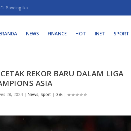
i Banding Ika...
ERANDA
NEWS
FINANCE
HOT
INET
SPORT
CETAK REKOR BARU DALAM LIGA
AMPIONS ASIA
es 28, 2024
|
News
,
Sport
|
0
|