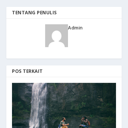
TENTANG PENULIS
Admin
POS TERKAIT