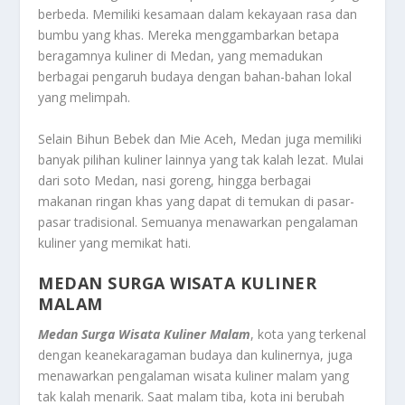
berbeda. Memiliki kesamaan dalam kekayaan rasa dan
bumbu yang khas. Mereka menggambarkan betapa
beragamnya kuliner di Medan, yang memadukan
berbagai pengaruh budaya dengan bahan-bahan lokal
yang melimpah.
Selain Bihun Bebek dan Mie Aceh, Medan juga memiliki
banyak pilihan kuliner lainnya yang tak kalah lezat. Mulai
dari soto Medan, nasi goreng, hingga berbagai
makanan ringan khas yang dapat di temukan di pasar-
pasar tradisional. Semuanya menawarkan pengalaman
kuliner yang memikat hati.
MEDAN SURGA WISATA KULINER
MALAM
Medan Surga Wisata Kuliner Malam
, kota yang terkenal
dengan keanekaragaman budaya dan kulinernya, juga
menawarkan pengalaman wisata kuliner malam yang
tak kalah menarik. Saat malam tiba, kota ini berubah