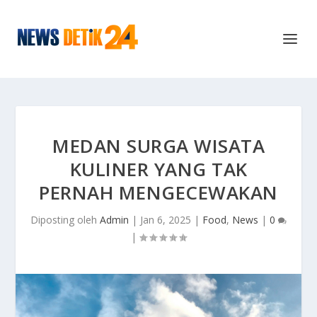
MEDAN SURGA WISATA
KULINER YANG TAK
PERNAH MENGECEWAKAN
Diposting oleh
Admin
|
Jan 6, 2025
|
Food
,
News
|
0
|