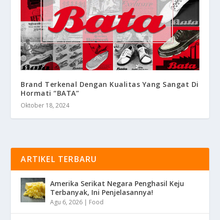
Brand Terkenal Dengan Kualitas Yang Sangat Di
Hormati “BATA”
Oktober 18, 2024
ARTIKEL TERBARU
Amerika Serikat Negara Penghasil Keju
Terbanyak, Ini Penjelasannya!
Agu 6, 2026
|
Food