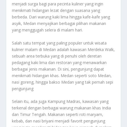
menjadi surga bagi para pecinta kuliner yang ingin
menikmati hidangan lezat dengan suasana yang
berbeda. Dari warung kaki lima hingga kafe-kafe yang
asyik, Medan menyajikan berbagai pilihan makanan
yang menggugah selera di malam hari.
Salah satu tempat yang paling populer untuk wisata
kuliner malam di Medan adalah kawasan Merdeka Walk,
sebuah area terbuka yang di penuhi oleh deretan
pedagang kaki lima dan restoran yang menawarkan
berbagai jenis makanan. Di sini, pengunjung dapat
menikmati hidangan khas. Medan seperti soto Medan,
nasi goreng, hingga bakso Medan yang tak pernah sepi
pengunjung
Selain itu, ada juga Kampung Madras, kawasan yang
terkenal dengan berbagai warung makanan khas India
dan Timur Tengah. Makanan seperti roti maryam,
kebab, dan nasi briyani menjadi favorit pengunjung