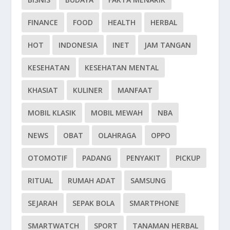
FINANCE
FOOD
HEALTH
HERBAL
HOT
INDONESIA
INET
JAM TANGAN
KESEHATAN
KESEHATAN MENTAL
KHASIAT
KULINER
MANFAAT
MOBIL KLASIK
MOBIL MEWAH
NBA
NEWS
OBAT
OLAHRAGA
OPPO
OTOMOTIF
PADANG
PENYAKIT
PICKUP
RITUAL
RUMAH ADAT
SAMSUNG
SEJARAH
SEPAK BOLA
SMARTPHONE
SMARTWATCH
SPORT
TANAMAN HERBAL