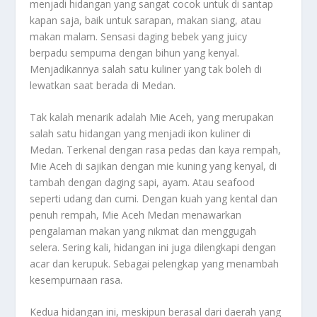
menjadi hidangan yang sangat cocok untuk di santap
kapan saja, baik untuk sarapan, makan siang, atau
makan malam. Sensasi daging bebek yang juicy
berpadu sempurna dengan bihun yang kenyal.
Menjadikannya salah satu kuliner yang tak boleh di
lewatkan saat berada di Medan.
Tak kalah menarik adalah Mie Aceh, yang merupakan
salah satu hidangan yang menjadi ikon kuliner di
Medan. Terkenal dengan rasa pedas dan kaya rempah,
Mie Aceh di sajikan dengan mie kuning yang kenyal, di
tambah dengan daging sapi, ayam. Atau seafood
seperti udang dan cumi. Dengan kuah yang kental dan
penuh rempah, Mie Aceh Medan menawarkan
pengalaman makan yang nikmat dan menggugah
selera. Sering kali, hidangan ini juga dilengkapi dengan
acar dan kerupuk. Sebagai pelengkap yang menambah
kesempurnaan rasa.
Kedua hidangan ini, meskipun berasal dari daerah yang