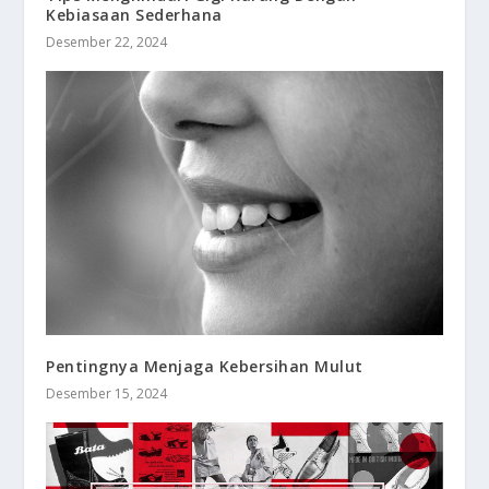
Kebiasaan Sederhana
Desember 22, 2024
Pentingnya Menjaga Kebersihan Mulut
Desember 15, 2024