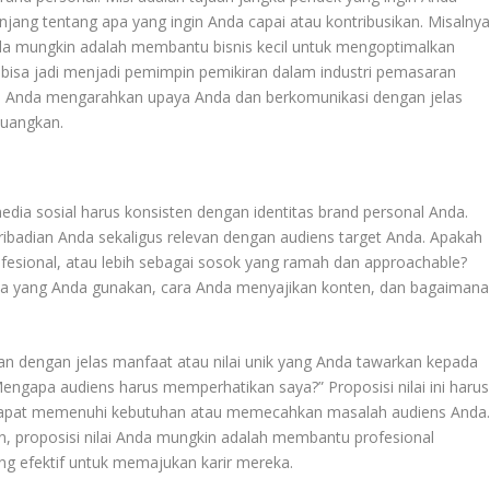
jang tentang apa yang ingin Anda capai atau kontribusikan. Misalnya
da mungkin adalah membantu bisnis kecil untuk mengoptimalkan
 bisa jadi menjadi pemimpin pemikiran dalam industri pemasaran
ntu Anda mengarahkan upaya Anda dan berkomunikasi dengan jelas
juangkan.
dia sosial harus konsisten dengan identitas brand personal Anda.
ibadian Anda sekaligus relevan dengan audiens target Anda. Apakah
rofesional, atau lebih sebagai sosok yang ramah dan approachable?
asa yang Anda gunakan, cara Anda menyajikan konten, dan bagaimana
kan dengan jelas manfaat atau nilai unik yang Anda tawarkan kepada
engapa audiens harus memperhatikan saya?” Proposisi nilai ini harus
 dapat memenuhi kebutuhan atau memecahkan masalah audiens Anda
n, proposisi nilai Anda mungkin adalah membantu profesional
 efektif untuk memajukan karir mereka.