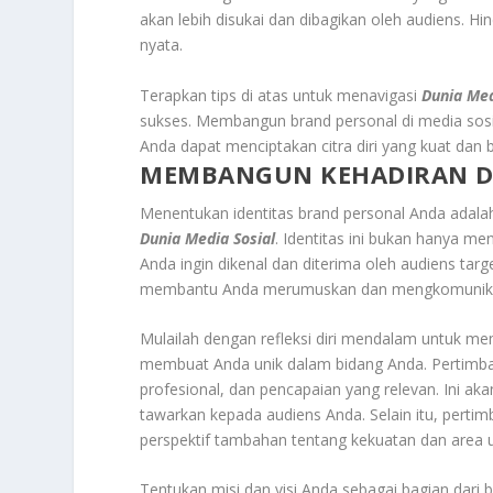
akan lebih disukai dan dibagikan oleh audiens. H
nyata.
Terapkan tips di atas untuk menavigasi
Dunia Me
sukses. Membangun brand personal di media sosi
Anda dapat menciptakan citra diri yang kuat dan 
MEMBANGUN KEHADIRAN DI
Menentukan identitas brand personal Anda adal
Dunia Media Sosial
. Identitas ini bukan hanya m
Anda ingin dikenal dan diterima oleh audiens tar
membantu Anda merumuskan dan mengkomunikasik
Mulailah dengan refleksi diri mendalam untuk me
membuat Anda unik dalam bidang Anda. Pertimba
profesional, dan pencapaian yang relevan. Ini a
tawarkan kepada audiens Anda. Selain itu, pert
perspektif tambahan tentang kekuatan dan area un
Tentukan misi dan visi Anda sebagai bagian dari 