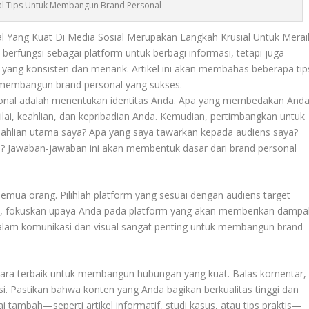
al Tips Untuk Membangun Brand Personal
 Yang Kuat Di Media Sosial Merupakan Langkah Krusial Untuk Merai
berfungsi sebagai platform untuk berbagi informasi, tetapi juga
ri yang konsisten dan menarik. Artikel ini akan membahas beberapa tip
 membangun brand personal yang sukses.
nal adalah menentukan identitas Anda. Apa yang membedakan And
nilai, keahlian, dan kepribadian Anda. Kemudian, pertimbangkan untuk
ahlian utama saya? Apa yang saya tawarkan kepada audiens saya?
al? Jawaban-jawaban ini akan membentuk dasar dari brand personal
emua orang. Pilihlah platform yang sesuai dengan audiens target
n, fokuskan upaya Anda pada platform yang akan memberikan dampa
 dalam komunikasi dan visual sangat penting untuk membangun brand
u cara terbaik untuk membangun hubungan yang kuat. Balas komentar,
si. Pastikan bahwa konten yang Anda bagikan berkualitas tinggi dan
 tambah—seperti artikel informatif, studi kasus, atau tips praktis—