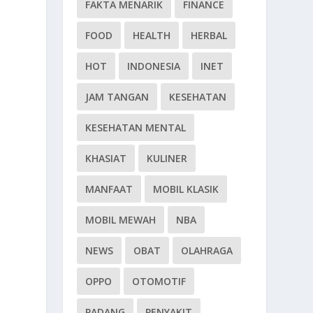
FAKTA MENARIK
FINANCE
FOOD
HEALTH
HERBAL
HOT
INDONESIA
INET
JAM TANGAN
KESEHATAN
KESEHATAN MENTAL
KHASIAT
KULINER
MANFAAT
MOBIL KLASIK
MOBIL MEWAH
NBA
NEWS
OBAT
OLAHRAGA
OPPO
OTOMOTIF
PADANG
PENYAKIT