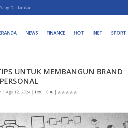
Yang Di Idamkan
ERANDA
NEWS
FINANCE
HOT
INET
SPORT
 TIPS UNTUK MEMBANGUN BRAND
PERSONAL
n
|
Agu 12, 2024
|
Hot
|
0
|