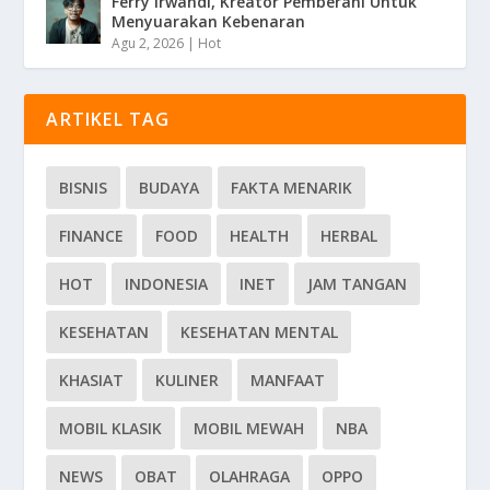
Ferry Irwandi, Kreator Pemberani Untuk
Menyuarakan Kebenaran
Agu 2, 2026
|
Hot
ARTIKEL TAG
BISNIS
BUDAYA
FAKTA MENARIK
FINANCE
FOOD
HEALTH
HERBAL
HOT
INDONESIA
INET
JAM TANGAN
KESEHATAN
KESEHATAN MENTAL
KHASIAT
KULINER
MANFAAT
MOBIL KLASIK
MOBIL MEWAH
NBA
NEWS
OBAT
OLAHRAGA
OPPO