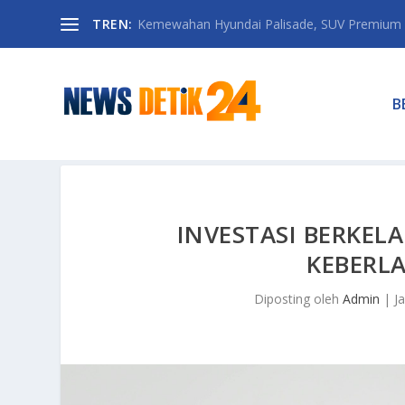
TREN:
Kemewahan Hyundai Palisade, SUV Premium 
B
INVESTASI BERKEL
KEBERL
Diposting oleh
Admin
|
J