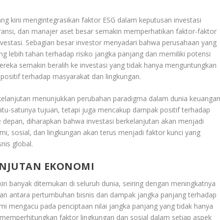
 yang kini mengintegrasikan faktor ESG dalam keputusan investasi
ransi, dan manajer aset besar semakin memperhatikan faktor-faktor
investasi. Sebagian besar investor menyadari bahwa perusahaan yang
ng lebih tahan terhadap risiko jangka panjang dan memiliki potensi
 mereka semakin beralih ke investasi yang tidak hanya menguntungkan
positif terhadap masyarakat dan lingkungan.
rkelanjutan menunjukkan perubahan paradigma dalam dunia keuangan
satu-satunya tujuan, tetapi juga mencakup dampak positif terhadap
 depan, diharapkan bahwa investasi berkelanjutan akan menjadi
i, sosial, dan lingkungan akan terus menjadi faktor kunci yang
nis global.
ANJUTAN EKONOMI
n banyak ditemukan di seluruh dunia, seiring dengan meningkatnya
n antara pertumbuhan bisnis dan dampak jangka panjang terhadap
mi mengacu pada penciptaan nilai jangka panjang yang tidak hanya
 memperhitungkan faktor lingkungan dan sosial dalam setiap aspek