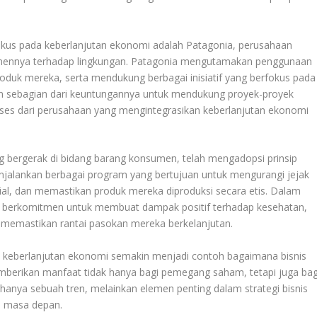
okus pada keberlanjutan ekonomi adalah Patagonia, perusahaan
tmennya terhadap lingkungan. Patagonia mengutamakan penggunaan
oduk mereka, serta mendukung berbagai inisiatif yang berfokus pada
an sebagian dari keuntungannya untuk mendukung proyek-proyek
kses dari perusahaan yang mengintegrasikan keberlanjutan ekonomi
ang bergerak di bidang barang konsumen, telah mengadopsi prinsip
enjalankan berbagai program yang bertujuan untuk mengurangi jejak
al, dan memastikan produk mereka diproduksi secara etis. Dalam
er berkomitmen untuk membuat dampak positif terhadap kesehatan,
a memastikan rantai pasokan mereka berkelanjutan.
a keberlanjutan ekonomi semakin menjadi contoh bagaimana bisnis
mberikan manfaat tidak hanya bagi pemegang saham, tetapi juga bag
hanya sebuah tren, melainkan elemen penting dalam strategi bisnis
i masa depan.