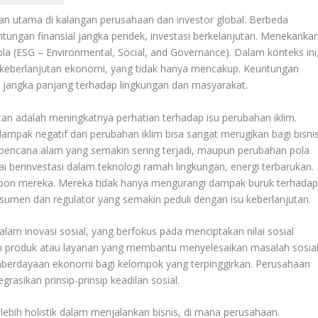
an utama di kalangan perusahaan dan investor global. Berbeda
ntungan finansial jangka pendek, investasi berkelanjutan. Menekanka
lola (ESG – Environmental, Social, and Governance). Dalam konteks ini
keberlanjutan ekonomi, yang tidak hanya mencakup. Keuntungan
 jangka panjang terhadap lingkungan dan masyarakat.
tan adalah meningkatnya perhatian terhadap isu perubahan iklim.
mpak negatif dari perubahan iklim bisa sangat merugikan bagi bisni
t, bencana alam yang semakin sering terjadi, maupun perubahan pola
i berinvestasi dalam teknologi ramah lingkungan, energi terbarukan.
karbon mereka. Mereka tidak hanya mengurangi dampak buruk terhada
sumen dan regulator yang semakin peduli dengan isu keberlanjutan.
alam inovasi sosial, yang berfokus pada menciptakan nilai sosial
 produk atau layanan yang membantu menyelesaikan masalah sosial
emberdayaan ekonomi bagi kelompok yang terpinggirkan. Perusahaan
rasikan prinsip-prinsip keadilan sosial.
ebih holistik dalam menjalankan bisnis, di mana perusahaan.