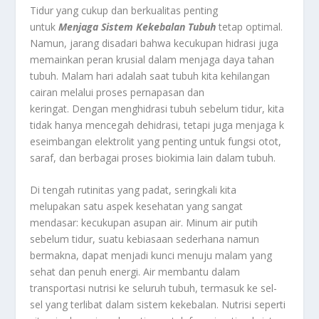
Tidur yang cukup dan berkualitas penting
untuk
Menjaga Sistem Kekebalan Tubuh
tetap optimal.
Namun, jarang disadari bahwa kecukupan hidrasi juga
memainkan peran krusial dalam menjaga daya tahan
tubuh. Malam hari adalah saat tubuh kita kehilangan
cairan melalui proses pernapasan dan
keringat.
Dengan
menghidrasi
tubuh
sebelum
tidur,
kita
tidak
hanya
mencegah
dehidrasi,
tetapi
juga
menjaga
k
eseimbangan
elektrolit
yang
penting
untuk
fungsi
otot,
saraf,
dan
berbagai
proses
biokimia
lain
dalam
tubuh
.
Di tengah rutinitas yang padat, seringkali kita
melupakan satu aspek kesehatan yang sangat
mendasar: kecukupan asupan air. Minum air putih
sebelum tidur, suatu kebiasaan sederhana namun
bermakna, dapat menjadi kunci menuju malam yang
sehat dan penuh energi. Air membantu dalam
transportasi nutrisi ke seluruh tubuh, termasuk ke sel-
sel yang terlibat dalam sistem kekebalan. Nutrisi seperti