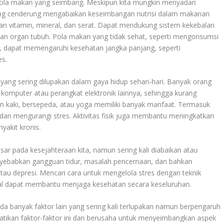
 pola makan yang seimbang. Meskipun kita mungkin menyadari
ang cenderung mengabaikan keseimbangan nutrisi dalam makanan
n vitamin, mineral, dan serat. Dapat mendukung sistem kekebalan
an organ tubuh. Pola makan yang tidak sehat, seperti mengonsumsi
n, dapat memengaruhi kesehatan jangka panjang, seperti
es.
r yang sering dilupakan dalam gaya hidup sehari-hari. Banyak orang
omputer atau perangkat elektronik lainnya, sehingga kurang
lan kaki, bersepeda, atau yoga memiliki banyak manfaat. Termasuk
n mengurangi stres. Aktivitas fisik juga membantu meningkatkan
yakit kronis.
sar pada kesejahteraan kita, namun sering kali diabaikan atau
nyebabkan gangguan tidur, masalah pencernaan, dan bahkan
au depresi. Mencari cara untuk mengelola stres dengan teknik
osial dapat membantu menjaga kesehatan secara keseluruhan.
da banyak faktor lain yang sering kali terlupakan namun berpengaruh
tikan faktor-faktor ini dan berusaha untuk menyeimbangkan aspek