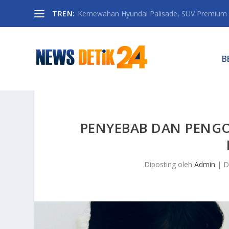
TREN:
Kemewahan Hyundai Palisade, SUV Premium 
B
PENYEBAB DAN PENGO
Diposting oleh
Admin
|
D