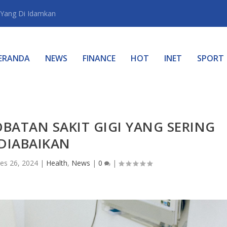
Yang Di Idamkan
ERANDA
NEWS
FINANCE
HOT
INET
SPORT
BATAN SAKIT GIGI YANG SERING
DIABAIKAN
es 26, 2024
|
Health
,
News
|
0
|