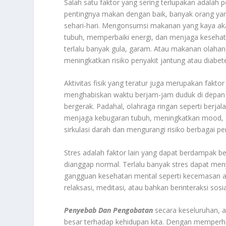
Salah satu faktor yang sering terlupakan adalah
pentingnya makan dengan baik, banyak orang y
sehari-hari. Mengonsumsi makanan yang kaya aka
tubuh, memperbaiki energi, dan menjaga kesehat
terlalu banyak gula, garam. Atau makanan olaha
meningkatkan risiko penyakit jantung atau diabet
Aktivitas fisik yang teratur juga merupakan fakto
menghabiskan waktu berjam-jam duduk di depan k
bergerak. Padahal, olahraga ringan seperti berja
menjaga kebugaran tubuh, meningkatkan mood, da
sirkulasi darah dan mengurangi risiko berbagai pen
Stres adalah faktor lain yang dapat berdampak be
dianggap normal. Terlalu banyak stres dapat me
gangguan kesehatan mental seperti kecemasan at
relaksasi, meditasi, atau bahkan berinteraksi s
Penyebab Dan Pengobatan
secara keseluruhan, a
besar terhadap kehidupan kita. Dengan memperha