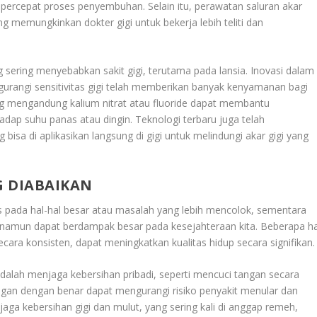
ercepat proses penyembuhan. Selain itu, perawatan saluran akar
ng memungkinkan dokter gigi untuk bekerja lebih teliti dan
g sering menyebabkan sakit gigi, terutama pada lansia. Inovasi dalam
ngurangi sensitivitas gigi telah memberikan banyak kenyamanan bagi
g mengandung kalium nitrat atau fluoride dapat membantu
hadap suhu panas atau dingin. Teknologi terbaru juga telah
isa di aplikasikan langsung di gigi untuk melindungi akar gigi yang
G DIABAIKAN
kus pada hal-hal besar atau masalah yang lebih mencolok, sementara
n namun dapat berdampak besar pada kesejahteraan kita. Beberapa ha
 secara konsisten, dapat meningkatkan kualitas hidup secara signifikan.
adalah menjaga kebersihan pribadi, seperti mencuci tangan secara
ngan dengan benar dapat mengurangi risiko penyakit menular dan
aga kebersihan gigi dan mulut, yang sering kali di anggap remeh,