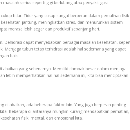
masalah serius seperti gigi berlubang atau penyakit gusi.
cukup tidur. Tidur yang cukup sangat berperan dalam pemulihan fisik
i kesehatan jantung, meningkatkan stres, dan menurunkan sistem
apat merasa lebih segar dan produktif sepanjang hari.
an. Dehidrasi dapat menyebabkan berbagai masalah kesehatan, sepert
tak. Menjaga tubuh tetap terhidrasi adalah hal sederhana yang dapat
ngan baik.
g di abaikan yang sebenarnya. Memiliki dampak besar dalam menjaga
gan lebih memperhatikan hal-hal sederhana ini, kita bisa menciptakan
ng di abaikan, ada beberapa faktor lain. Yang juga berperan penting
 kita. Beberapa di antaranya mungkin kurang mendapatkan perhatian,
esehatan fisik, mental, dan emosional kita.