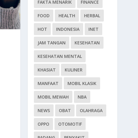
FAKTA MENARIK
FINANCE
FOOD
HEALTH
HERBAL
HOT
INDONESIA
INET
JAM TANGAN
KESEHATAN
KESEHATAN MENTAL
KHASIAT
KULINER
MANFAAT
MOBIL KLASIK
MOBIL MEWAH
NBA
NEWS
OBAT
OLAHRAGA
OPPO
OTOMOTIF
PADANG
PENYAKIT