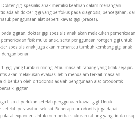
. Dokter gigi spesialis anak memiliki keahlian dalam menangani
is adalah dokter gigi yang berfokus pada diagnosis, pencegahan, da
asuk penggunaan alat seperti kawat gigi (braces).
h pada gigitan, dokter gigi spesialis anak akan melakukan pemeriksaa
 pemeriksaan fisik mulut anak, serta penggunaan rontgen gigi untuk
okter spesialis anak juga akan memantau tumbuh kembang gigi anak
i dengan benar.
perti gigi yang tumbuh miring. Atau masalah rahang yang tidak sejajar,
ontis akan melakukan evaluasi lebih mendalam terkait masalah
a di berikan oleh ortodontis adalah penggunaan alat ortodontik
rbaiki gigitan.
ga bisa di perlukan setelah penggunaan kawat gigi. Untuk
r setelah perawatan selesai. Beberapa ortodontis juga dapat
palatal expander. Untuk memperbaiki ukuran rahang yang tidak cuku