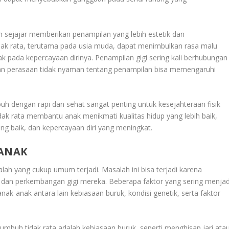
an sejajar memberikan penampilan yang lebih estetik dan
tidak rata, terutama pada usia muda, dapat menimbulkan rasa malu
k pada kepercayaan dirinya. Penampilan gigi sering kali berhubungan
an perasaan tidak nyaman tentang penampilan bisa memengaruhi
uh dengan rapi dan sehat sangat penting untuk kesejahteraan fisik
ak rata membantu anak menikmati kualitas hidup yang lebih baik,
ng baik, dan kepercayaan diri yang meningkat.
-ANAK
h yang cukup umum terjadi. Masalah ini bisa terjadi karena
dan perkembangan gigi mereka. Beberapa faktor yang sering menjad
nak-anak antara lain kebiasaan buruk, kondisi genetik, serta faktor
umbuh tidak rata adalah kebiasaan buruk, seperti menghisap jari ata