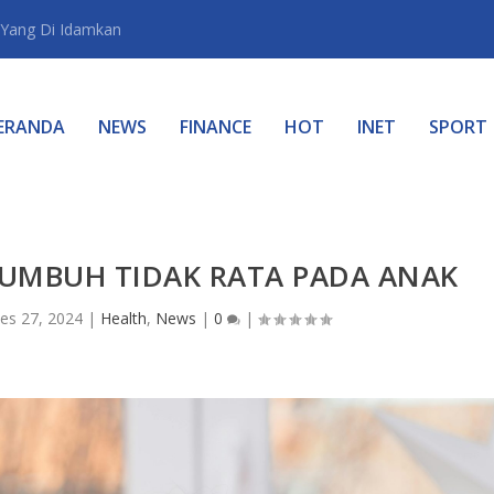
Yang Di Idamkan
ERANDA
NEWS
FINANCE
HOT
INET
SPORT
TUMBUH TIDAK RATA PADA ANAK
es 27, 2024
|
Health
,
News
|
0
|