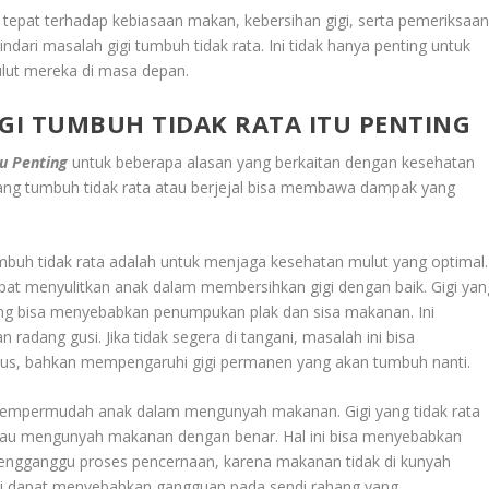
 tepat terhadap kebiasaan makan, kebersihan gigi, serta pemeriksaa
dari masalah gigi tumbuh tidak rata. Ini tidak hanya penting untuk
ulut mereka di masa depan.
I TUMBUH TIDAK RATA ITU PENTING
u Penting
untuk beberapa alasan yang berkaitan dengan kesehatan
ang tumbuh tidak rata atau berjejal bisa membawa dampak yang
umbuh tidak rata adalah untuk menjaga kesehatan mulut yang optimal.
dapat menyulitkan anak dalam membersihkan gigi dengan baik. Gigi yan
, yang bisa menyebabkan penumpukan plak dan sisa makanan. Ini
n radang gusi. Jika tidak segera di tangani, masalah ini bisa
rius, bahkan mempengaruhi gigi permanen yang akan tumbuh nanti.
 mempermudah anak dalam mengunyah makanan. Gigi yang tidak rata
au mengunyah makanan dengan benar. Hal ini bisa menyebabkan
mengganggu proses pencernaan, karena makanan tidak di kunyah
 gigi dapat menyebabkan gangguan pada sendi rahang yang