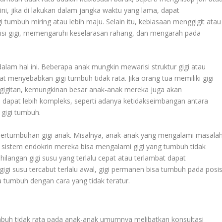
i, jika di lakukan dalam jangka waktu yang lama, dapat
tumbuh miring atau lebih maju. Selain itu, kebiasaan menggigit atau
isi gigi, memengaruhi keselarasan rahang, dan mengarah pada
lam hal ini. Beberapa anak mungkin mewarisi struktur gigi atau
pat menyebabkan gigi tumbuh tidak rata. Jika orang tua memiliki gigi
gigitan, kemungkinan besar anak-anak mereka juga akan
 dapat lebih kompleks, seperti adanya ketidakseimbangan antara
 gigi tumbuh.
pertumbuhan gigi anak. Misalnya, anak-anak yang mengalami masala
sistem endokrin mereka bisa mengalami gigi yang tumbuh tidak
ehilangan gigi susu yang terlalu cepat atau terlambat dapat
gi susu tercabut terlalu awal, gigi permanen bisa tumbuh pada posis
sa tumbuh dengan cara yang tidak teratur.
mbuh tidak rata pada anak-anak umumnya melibatkan konsultasi