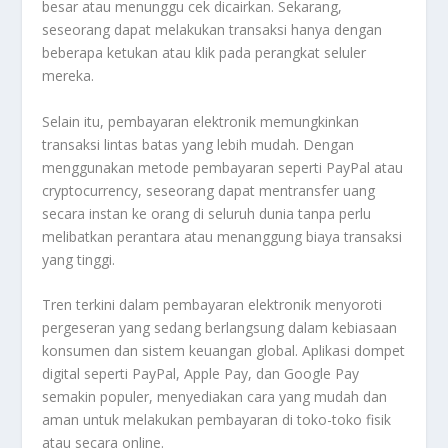
besar atau menunggu cek dicairkan. Sekarang,
seseorang dapat melakukan transaksi hanya dengan
beberapa ketukan atau klik pada perangkat seluler
mereka.
Selain itu, pembayaran elektronik memungkinkan
transaksi lintas batas yang lebih mudah. Dengan
menggunakan metode pembayaran seperti PayPal atau
cryptocurrency, seseorang dapat mentransfer uang
secara instan ke orang di seluruh dunia tanpa perlu
melibatkan perantara atau menanggung biaya transaksi
yang tinggi.
Tren terkini dalam pembayaran elektronik menyoroti
pergeseran yang sedang berlangsung dalam kebiasaan
konsumen dan sistem keuangan global. Aplikasi dompet
digital seperti PayPal, Apple Pay, dan Google Pay
semakin populer, menyediakan cara yang mudah dan
aman untuk melakukan pembayaran di toko-toko fisik
atau secara online.