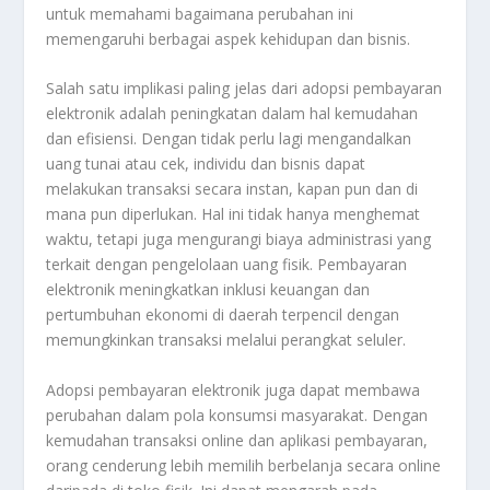
untuk memahami bagaimana perubahan ini
memengaruhi berbagai aspek kehidupan dan bisnis.
Salah satu implikasi paling jelas dari adopsi pembayaran
elektronik adalah peningkatan dalam hal kemudahan
dan efisiensi. Dengan tidak perlu lagi mengandalkan
uang tunai atau cek, individu dan bisnis dapat
melakukan transaksi secara instan, kapan pun dan di
mana pun diperlukan. Hal ini tidak hanya menghemat
waktu, tetapi juga mengurangi biaya administrasi yang
terkait dengan pengelolaan uang fisik. Pembayaran
elektronik meningkatkan inklusi keuangan dan
pertumbuhan ekonomi di daerah terpencil dengan
memungkinkan transaksi melalui perangkat seluler.
Adopsi pembayaran elektronik juga dapat membawa
perubahan dalam pola konsumsi masyarakat. Dengan
kemudahan transaksi online dan aplikasi pembayaran,
orang cenderung lebih memilih berbelanja secara online