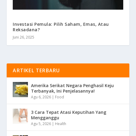
Investasi Pemula: Pilih Saham, Emas, Atau
Reksadana?
Juni 26, 2025
ARTIKEL TERBARU
Amerika Serikat Negara Penghasil Keju
Terbanyak, Ini Penjelasannya!
Agu 6, 2026
|
Food
3 Cara Tepat Atasi Keputihan Yang
Mengganggu
Agu 5, 2026
|
Health