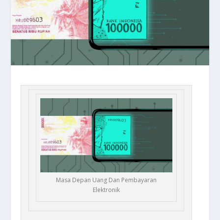
Masa Depan Uang Dan Pembayaran
Elektronik