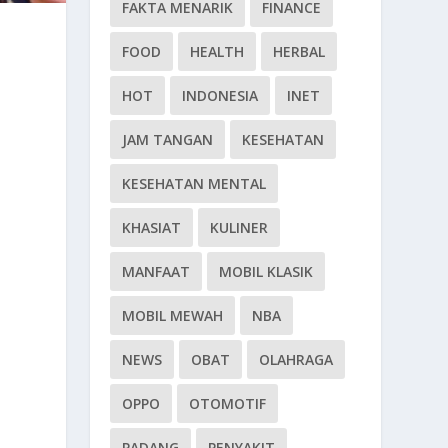
FAKTA MENARIK
FINANCE
FOOD
HEALTH
HERBAL
HOT
INDONESIA
INET
JAM TANGAN
KESEHATAN
KESEHATAN MENTAL
KHASIAT
KULINER
MANFAAT
MOBIL KLASIK
MOBIL MEWAH
NBA
NEWS
OBAT
OLAHRAGA
OPPO
OTOMOTIF
PADANG
PENYAKIT