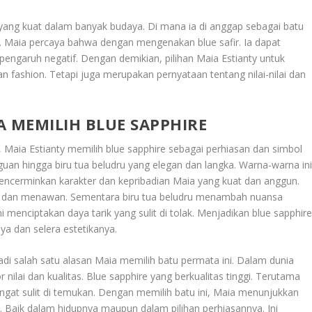
s yang kuat dalam banyak budaya. Di mana ia di anggap sebagai batu
Maia percaya bahwa dengan mengenakan blue safir. Ia dapat
i pengaruh negatif. Dengan demikian, pilihan Maia Estianty untuk
n fashion. Tetapi juga merupakan pernyataan tentang nilai-nilai dan
 MEMILIH BLUE SAPPHIRE
,
Maia Estianty memilih blue sapphire sebagai perhiasan dan simbol
uan hingga biru tua beludru yang elegan dan langka. Warna-warna in
mencerminkan karakter dan kepribadian Maia yang kuat dan anggun.
s dan menawan. Sementara biru tua beludru menambah nuansa
enciptakan daya tarik yang sulit di tolak. Menjadikan blue sapphir
a dan selera estetikanya.
di salah satu alasan Maia memilih batu permata ini. Dalam dunia
r nilai dan kualitas. Blue sapphire yang berkualitas tinggi. Terutama
angat sulit di temukan. Dengan memilih batu ini, Maia menunjukkan
 Baik dalam hidupnya maupun dalam pilihan perhiasannya. Ini