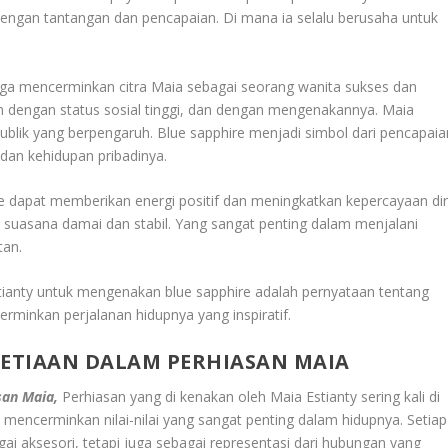
ngan tantangan dan pencapaian. Di mana ia selalu berusaha untuk
 juga mencerminkan citra Maia sebagai seorang wanita sukses dan
ikan dengan status sosial tinggi, dan dengan mengenakannya. Maia
ublik yang berpengaruh. Blue sapphire menjadi simbol dari pencapaia
 dan kehidupan pribadinya.
 dapat memberikan energi positif dan meningkatkan kepercayaan diri
uasana damai dan stabil. Yang sangat penting dalam menjalani
tan.
tianty untuk mengenakan blue sapphire adalah pernyataan tentang
rminkan perjalanan hidupnya yang inspiratif.
SETIAAN DALAM PERHIASAN MAIA
san Maia,
Perhiasan yang di kenakan oleh Maia Estianty sering kali di
 mencerminkan nilai-nilai yang sangat penting dalam hidupnya. Setiap
agai aksesori, tetapi juga sebagai representasi dari hubungan yang