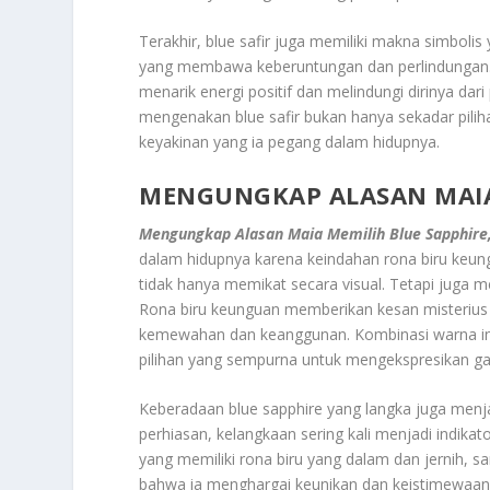
Terakhir, blue safir juga memiliki makna simboli
yang membawa keberuntungan dan perlindungan. 
menarik energi positif dan melindungi dirinya dar
mengenakan blue safir bukan hanya sekadar piliha
keyakinan yang ia pegang dalam hidupnya.
MENGUNGKAP ALASAN MAIA
Mengungkap Alasan Maia Memilih Blue Sapphire
dalam hidupnya karena keindahan rona biru keung
tidak hanya memikat secara visual. Tetapi juga 
Rona biru keunguan memberikan kesan misteriu
kemewahan dan keanggunan. Kombinasi warna ini m
pilihan yang sempurna untuk mengekspresikan gay
Keberadaan blue sapphire yang langka juga menja
perhiasan, kelangkaan sering kali menjadi indikato
yang memiliki rona biru yang dalam dan jernih, s
bahwa ia menghargai keunikan dan keistimewaan.