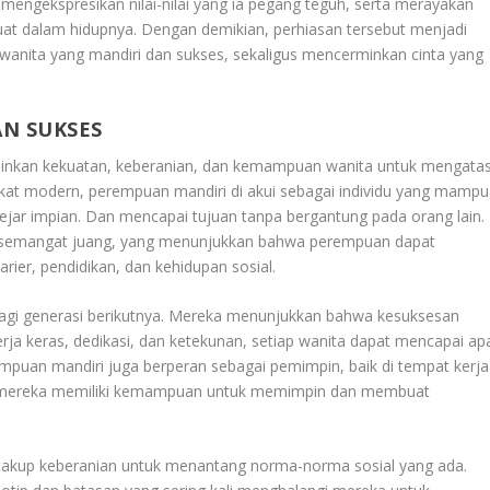
a mengekspresikan nilai-nilai yang ia pegang teguh, serta merayakan
 dalam hidupnya. Dengan demikian, perhiasan tersebut menjadi
g wanita yang mandiri dan sukses, sekaligus mencerminkan cinta yang
N SUKSES
nkan kekuatan, keberanian, dan kemampuan wanita untuk mengatas
kat modern, perempuan mandiri di akui sebagai individu yang mampu
ejar impian. Dan mencapai tujuan tanpa bergantung pada orang lain.
n semangat juang, yang menunjukkan bahwa perempuan dapat
rier, pendidikan, dan kehidupan sosial.
 bagi generasi berikutnya. Mereka menunjukkan bahwa kesuksesan
rja keras, dedikasi, dan ketekunan, setiap wanita dapat mencapai ap
mpuan mandiri juga berperan sebagai pemimpin, baik di tempat kerja
mereka memiliki kemampuan untuk memimpin dan membuat
akup keberanian untuk menantang norma-norma sosial yang ada.