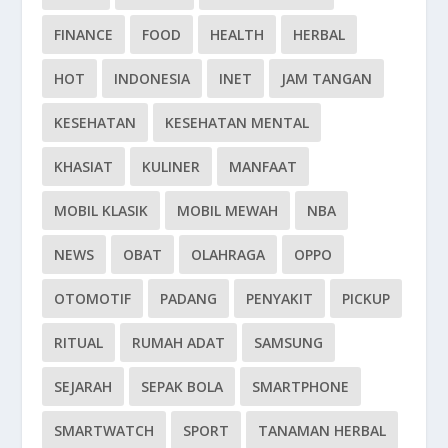
FINANCE
FOOD
HEALTH
HERBAL
HOT
INDONESIA
INET
JAM TANGAN
KESEHATAN
KESEHATAN MENTAL
KHASIAT
KULINER
MANFAAT
MOBIL KLASIK
MOBIL MEWAH
NBA
NEWS
OBAT
OLAHRAGA
OPPO
OTOMOTIF
PADANG
PENYAKIT
PICKUP
RITUAL
RUMAH ADAT
SAMSUNG
SEJARAH
SEPAK BOLA
SMARTPHONE
SMARTWATCH
SPORT
TANAMAN HERBAL