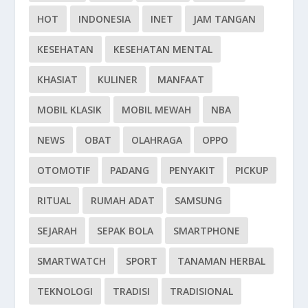
HOT
INDONESIA
INET
JAM TANGAN
KESEHATAN
KESEHATAN MENTAL
KHASIAT
KULINER
MANFAAT
MOBIL KLASIK
MOBIL MEWAH
NBA
NEWS
OBAT
OLAHRAGA
OPPO
OTOMOTIF
PADANG
PENYAKIT
PICKUP
RITUAL
RUMAH ADAT
SAMSUNG
SEJARAH
SEPAK BOLA
SMARTPHONE
SMARTWATCH
SPORT
TANAMAN HERBAL
TEKNOLOGI
TRADISI
TRADISIONAL