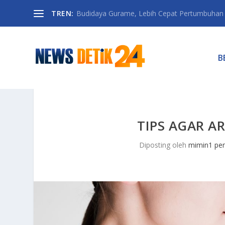
TREN:
Budidaya Gurame, Lebih Cepat Pertumbuhan D
B
TIPS AGAR A
Diposting oleh
mimin1 pen