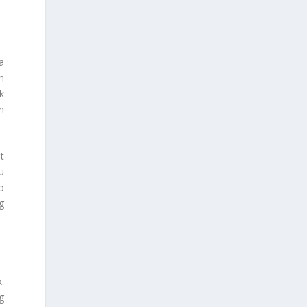
a
n
k
n
t
u
o
g
.
g