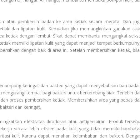
n atau pembersih badan ke area ketiak secara merata. Dan jug
tiak dan lipatan kulit. Kemudian jika memungkinkan gunakan sika
ea ketiak dengan lembut. Sikat dapat membantu mengangkat sel-se
ketiak memiliki lipatan kulit yang dapat menjadi tempat berkumpulny
ersihkan dengan baik di area ini. Setelah membersihkan ketiak, bila
 penampung keringat dan bakteri yang dapat menyebabkan bau badan
engurangi tempat bagi bakteri untuk berkembang biak. Terlebih dar
dah proses pembersihan ketiak. Membersihkan area yang bebas dar
teri dan keringat.
gkatkan efektivitas deodoran atau antiperspiran. Produk tersebu
erja secara lebih efisien pada kulit yang tidak memiliki hambata
ritasi kulit karena dapat menahan kelembaban dan bakteri. Denga