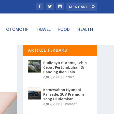
OTOMOTIF
TRAVEL
FOOD
HEALTH
ARTIKEL TERBARU
Budidaya Gurame, Lebih
Cepat Pertumbuhan Di
Banding Ikan Lain
Agu 8, 2026
|
Finance
Kemewahan Hyundai
Palisade, SUV Premium
Yang Di Idamkan
Agu 7, 2026
|
Otomotif