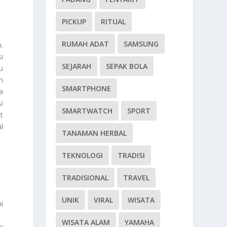
PICKUP
RITUAL
RUMAH ADAT
SAMSUNG
.
i
SEJARAH
SEPAK BOLA
u
m
SMARTPHONE
a
i
SMARTWATCH
SPORT
t
l
TANAMAN HERBAL
TEKNOLOGI
TRADISI
TRADISIONAL
TRAVEL
UNIK
VIRAL
WISATA
i
WISATA ALAM
YAMAHA
n