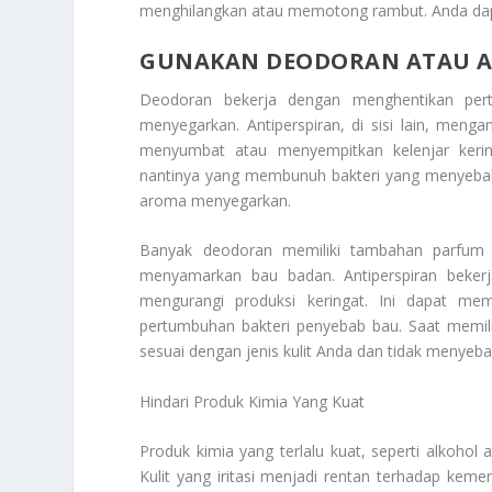
menghilangkan atau memotong rambut. Anda dapat
GUNAKAN DEODORAN ATAU A
Deodoran bekerja dengan menghentikan pe
menyegarkan. Antiperspiran, di sisi lain, me
menyumbat atau menyempitkan kelenjar kerin
nantinya yang membunuh bakteri yang menyeba
aroma menyegarkan.
Banyak deodoran memiliki tambahan parfum
menyamarkan bau badan. Antiperspiran beke
mengurangi produksi keringat. Ini dapat me
pertumbuhan bakteri penyebab bau. Saat memili
sesuai dengan jenis kulit Anda dan tidak menyebab
Hindari Produk Kimia Yang Kuat
Produk kimia yang terlalu kuat, seperti alkohol 
Kulit yang iritasi menjadi rentan terhadap keme