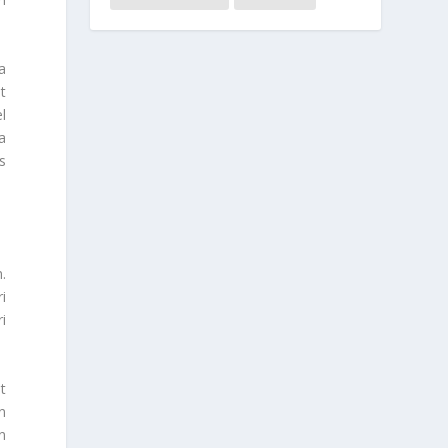
a
t
l
a
s
.
i
i
t
n
n