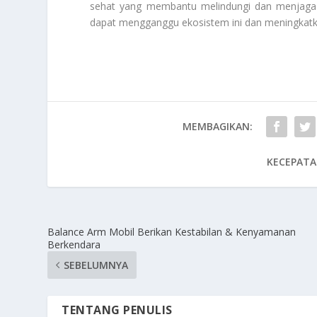
sehat yang membantu melindungi dan menjaga k
dapat mengganggu ekosistem ini dan meningkatk
MEMBAGIKAN:
KECEPATA
Balance Arm Mobil Berikan Kestabilan & Kenyamanan
Berkendara
SEBELUMNYA
TENTANG PENULIS