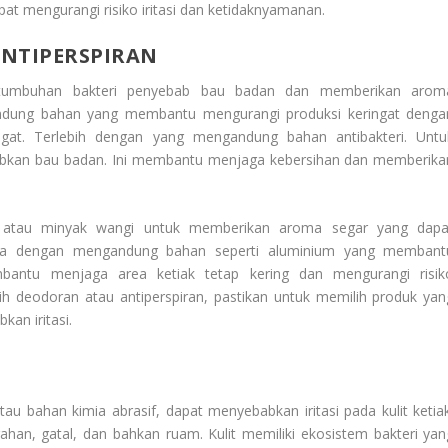
 mengurangi risiko iritasi dan ketidaknyamanan.
NTIPERSPIRAN
rtumbuhan bakteri penyebab bau badan dan memberikan arom
ngandung bahan yang membantu mengurangi produksi keringat denga
gat. Terlebih dengan yang mengandung bahan antibakteri. Untu
bkan bau badan. Ini membantu menjaga kebersihan dan memberika
 atau minyak wangi untuk memberikan aroma segar yang dapa
rja dengan mengandung bahan seperti aluminium yang membant
mbantu menjaga area ketiak tetap kering dan mengurangi risik
h deodoran atau antiperspiran, pastikan untuk memilih produk yan
kan iritasi.
atau bahan kimia abrasif, dapat menyebabkan iritasi pada kulit ketiak
rahan, gatal, dan bahkan ruam. Kulit memiliki ekosistem bakteri yan