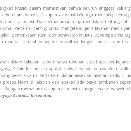
langkah krusial dalam memastikan bahwa seluruh anggota keluarg
 kebutuhan mereka. Cakupan asuransi keluarga mencakup berbaga
leh polis asuransi. Dan pemahaman yang mendalam tentang hal in
imal. Pertama, penting untuk mengetahui jenis layanan medis yan
t jalan, pemeriksaan rutin, dan perawatan khusus. Beberapa polis jug
au manfaat tambahan seperti konsultasi dengan spesialis dan terap
an dalam cakupan, seperti batas tahunan atau batas per kejadian
gung. Selain itu, periksa apakah polis tersebut menawarkan fasilita
ik yang bekerja sama. Serta kemudahan akses ke layanan medis di lua
na proses klaim di lakukan dan apakah ada biaya tambahan sepert
ar. Dengan memahami cakupan asuransi keluarga secara menyeluruh
ingnya Asuransi Kesehatan.