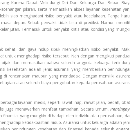
ang Karena Dapat Melindungi Diri Dan Keluarga Dari Beban Biay
etenangan pikiran, serta memastikan akses layanan kesehatan yan
 lebih siap menghadapi risiko penyakit atau kecelakaan. Tanpa haru
masa depan. Sebab penyakit tidak bisa di prediksi. Namun memilik
kelanjutan. Termasuk untuk penyakit kritis atau kondisi yang mungki
dak sehat, dan gaya hidup sibuk meningkatkan risiko penyakit. Mak
net
untuk menghadapi risiko tersebut. Nah dengan mengikuti pandua
 bijak dan memastikan bahwa seluruh anggota keluarga terlindung
ansi kesehatan adalah jenis asuransi yang memberikan perlindunga
ang di rencanakan maupun yang mendadak. Dengan memiliki asurans
ebagian atau seluruh biaya pengobatan kepada perusahaan asuransi
rbagai layanan medis, seperti rawat inap, rawat jalan, bedah, obat
 polis juga menawarkan manfaat tambahan. Secara umum,
Pentingny
finansial yang mungkin di hadapi oleh individu atau perusahaan, da
nghadapi ketidakpastian hidup. Asuransi untuk keluarga adalah jeni
ikan perlindungan kesehatan dan finansial kepada seluruh anggot