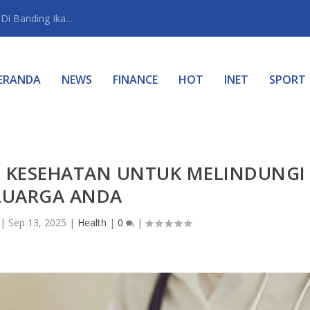
i Banding Ika...
ERANDA
NEWS
FINANCE
HOT
INET
SPORT
I KESEHATAN UNTUK MELINDUNGI
LUARGA ANDA
|
Sep 13, 2025
|
Health
|
0
|