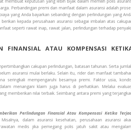
pat membuat keputusan yang lebih bijak dalam memilih polis asurans
luarga. Perbandingan premi dan manfaat dalam asuransi adalah prose
biaya yang Anda bayarkan sebanding dengan perlindungan yang And
i berikan kepada perusahaan asuransi sebagai imbalan atas cakupa
aat seperti rawat inap, rawat jalan, perlindungan terhadap penyaki
 FINANSIAL ATAU KOMPENSASI KETIK
ertimbangkan cakupan perlindungan, batasan tahunan. Serta jumla
lum asuransi mulai berlaku. Selain itu, rider dan manfaat tambaha
na seringkali mempengaruhi besarnya premi. Faktor usia, kondis
dalam menangani klaim juga harus di perhatikan. Melalui evaluas
ang memberikan nilai terbaik. Seimbang antara premi yang terjangka
berikan Perlindungan Finansial Atau Kompensasi Ketika Terjad
Misalnya, dalam asuransi kesehatan, perusahaan asuransi aka
rawatan medis jika pemegang polis jatuh sakit atau mengalam