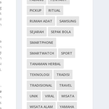
a
g
PICKUP
RITUAL
s
i
RUMAH ADAT
SAMSUNG
n
SEJARAH
SEPAK BOLA
a
SMARTPHONE
n
i
SMARTWATCH
SPORT
n
i
TANAMAN HERBAL
,
TEKNOLOGI
TRADISI
TRADISIONAL
TRAVEL
-
a
UNIK
VIRAL
WISATA
n
s
WISATA ALAM
YAMAHA
a