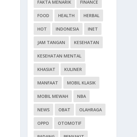
FAKTA MENARIK
FINANCE
FOOD
HEALTH
HERBAL
HOT
INDONESIA
INET
JAM TANGAN
KESEHATAN
KESEHATAN MENTAL
KHASIAT
KULINER
MANFAAT
MOBIL KLASIK
MOBIL MEWAH
NBA
NEWS
OBAT
OLAHRAGA
OPPO
OTOMOTIF
PADANG
PENYAKIT