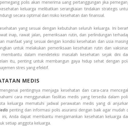
ari pemegang polis akan menerima uang pertanggungan jika pemegan
sehatan keluarga melibatkan serangkaian tindakan strategis untu
ngi secara optimal dari risiko kesehatan dan finansial.
esehatan yang sesuai dengan kebutuhan seluruh keluarga. Ini berart
wat inap, rawat jalan, pemeriksaan rutin, dan perlindungan terhada
arkan manfaat yang sesuai dengan kondisi kesehatan dan usia masing
angkan untuk melakukan pemeriksaan kesehatan rutin dan vaksinas
ni membantu dalam mendeteksi masalah kesehatan sejak dini da
Selain itu, penting untuk membangun gaya hidup sehat dengan pol
ajemen stres yang efektif.
ATATAN MEDIS
ga mengenai pentingnya menjaga kesehatan dan cara-cara mencega
mahami cara menggunakan fasilitas medis yang tersedia dalam poli
a keluarga mematuhi jadwal perawatan medis yang di anjurkan
edis
penting dan informasi polis asuransi dengan baik agar mudah d
kah ini, Anda dapat membantu mengamankan kesehatan keluarga da
k setiap anggota keluarga.