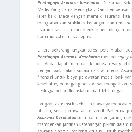
Pentingnya Asuransi Kesehatan
Di Zaman Sekar
Medis Yang Terus Meningkat. Dan memberikan k
lebih baik. Maka dengan memiliki asuransi, kita
mengorbankan stabilitas keuangan dan rencana 
asuransi sejak dini memberikan perlindungan ber
baru muncul di masa depan.
Di era sekarang, tingkat stres, pola makan ti
Pentingnya Asuransi Kesehatan
menjadi
safety 
ini, Anda dapat membuat keputusan yang lebih
dengan baik dalam situasi darurat medis. Asur
finansial untuk biaya perawatan medis, baik y
kesehatan, pemegang polis dapat mengalihkan s
sehingga beban finansial menjadi lebih ringan.
Langkah asuransi kesehatan biasanya mencakup be
obatan, serta perawatan preventif. Beberapa
Asuransi Kesehatan
membantu mengurangi risiko 
memberikan jaminan ketenangan pikiran dalam me
asuransi yang di rancang khusus. Untuk member