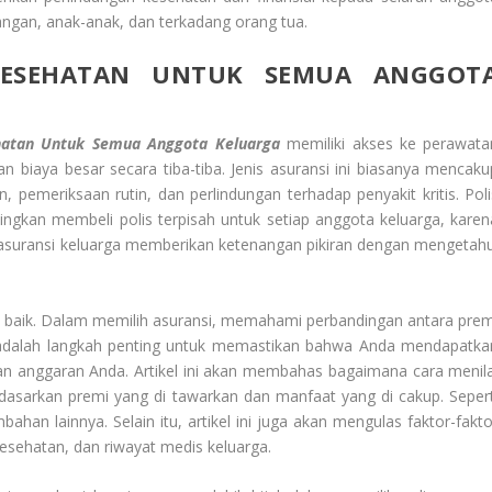
angan, anak-anak, dan terkadang orang tua.
 KESEHATAN UNTUK
SEMUA ANGGOT
hatan Untuk
Semua Anggota Keluarga
memiliki akses ke perawata
 biaya besar secara tiba-tiba. Jenis asuransi ini biasanya mencaku
n, pemeriksaan rutin, dan perlindungan terhadap penyakit kritis. Poli
dingkan membeli polis terpisah untuk setiap anggota keluarga, karen
, asuransi keluarga memberikan ketenangan pikiran dengan mengetahu
n baik. Dalam memilih asuransi, memahami perbandingan antara prem
 adalah langkah penting untuk memastikan bahwa Anda mendapatka
an anggaran Anda. Artikel ini akan membahas bagaimana cara menila
dasarkan premi yang di tawarkan dan manfaat yang di cakup. Sepert
an lainnya. Selain itu, artikel ini juga akan mengulas faktor-fakto
esehatan, dan riwayat medis keluarga.