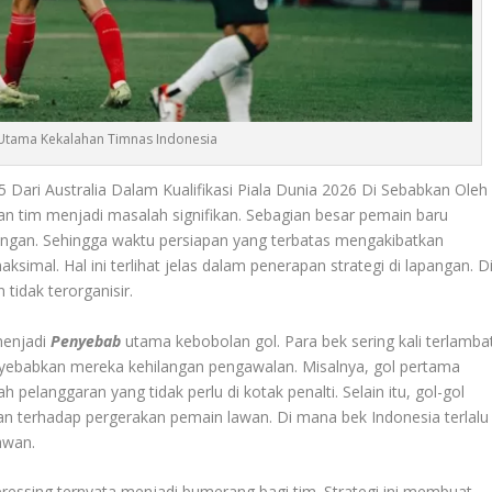
tama Kekalahan Timnas Indonesia
Dari Australia Dalam Kualifikasi Piala Dunia 2026 Di Sebabkan Oleh
 tim menjadi masalah signifikan. Sebagian besar pemain baru
ngan. Sehingga waktu persiapan yang terbatas mengakibatkan
imal. Hal ini terlihat jelas dalam penerapan strategi di lapangan. D
tidak terorganisir
.
menjadi
Penyebab
utama kebobolan gol. Para bek sering kali terlamba
yebabkan mereka kehilangan pengawalan. Misalnya, gol pertama
ah pelanggaran yang tidak perlu di kotak penalti. Selain itu, gol-gol
an terhadap pergerakan pemain lawan. Di mana bek Indonesia terlalu
lawan
.
pressing ternyata menjadi bumerang bagi tim. Strategi ini membuat