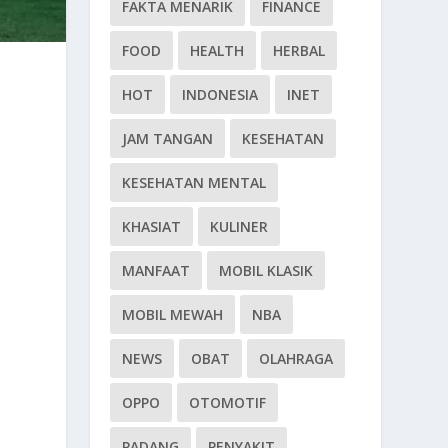
FAKTA MENARIK
FINANCE
FOOD
HEALTH
HERBAL
HOT
INDONESIA
INET
JAM TANGAN
KESEHATAN
KESEHATAN MENTAL
KHASIAT
KULINER
MANFAAT
MOBIL KLASIK
MOBIL MEWAH
NBA
NEWS
OBAT
OLAHRAGA
OPPO
OTOMOTIF
PADANG
PENYAKIT