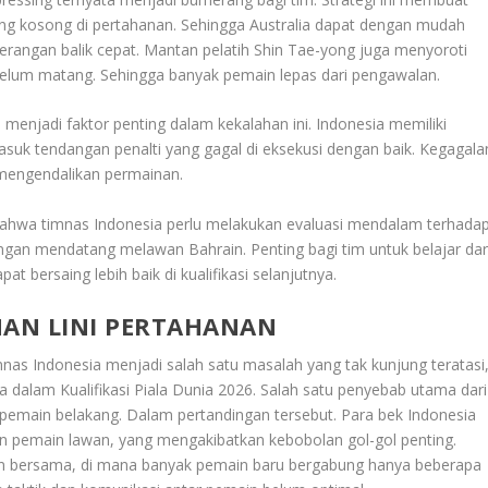
ng kosong di pertahanan. Sehingga Australia dapat dengan mudah
rangan balik cepat
.
Mantan pelatih Shin Tae-yong juga menyoroti
elum matang. Sehingga banyak pemain lepas dari pengawalan
.
menjadi faktor penting dalam kekalahan ini. Indonesia memiliki
uk tendangan penalti yang gagal di eksekusi dengan baik. Kegagala
 mengendalikan permainan
.
bahwa timnas Indonesia perlu melakukan evaluasi mendalam terhada
ngan mendatang melawan Bahrain. Penting bagi tim untuk belajar dar
t bersaing lebih baik di kualifikasi selanjutnya.
AN LINI PERTAHANAN
nas Indonesia menjadi salah satu masalah yang tak kunjung teratasi
ia dalam Kualifikasi Piala Dunia 2026. Salah satu penyebab utama dari
 pemain belakang. Dalam pertandingan tersebut. Para bek Indonesia
kan pemain lawan, yang mengakibatkan kebobolan gol-gol penting.
ihan bersama, di mana banyak pemain baru bergabung hanya beberapa