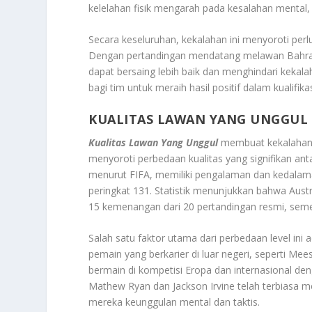
kelelahan fisik mengarah pada kesalahan mental, 
Secara keseluruhan, kekalahan ini menyoroti perl
Dengan pertandingan mendatang melawan Bahrain,
dapat bersaing lebih baik dan menghindari kekal
bagi tim untuk meraih hasil positif dalam kualifika
KUALITAS LAWAN YANG UNGGUL
Kualitas Lawan Yang Unggul
membuat kekalahan t
menyoroti perbedaan kualitas yang signifikan anta
menurut FIFA, memiliki pengalaman dan kedalaman
peringkat 131. Statistik menunjukkan bahwa Aust
15 kemenangan dari 20 pertandingan resmi, sem
Salah satu faktor utama dari perbedaan level in
pemain yang berkarier di luar negeri, seperti Mee
bermain di kompetisi Eropa dan internasional deng
Mathew Ryan dan Jackson Irvine telah terbiasa 
mereka keunggulan mental dan taktis
.