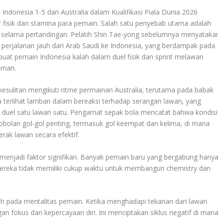
 Indonesia 1-5 dari Australia dalam Kualifikasi Piala Dunia 2026
fisik dan stamina para pemain. Salah satu penyebab utama adalah
jelas selama pertandingan. Pelatih Shin Tae-yong sebelumnya menyataka
perjalanan jauh dari Arab Saudi ke Indonesia, yang berdampak pada
uat pemain Indonesia kalah dalam duel fisik dan sprint melawan
aman.
esulitan mengikuti ritme permainan Australia, terutama pada babak
terlihat lamban dalam bereaksi terhadap serangan lawan, yang
m duel satu lawan satu. Pengamat sepak bola mencatat bahwa kondisi
obolan gol-gol penting, termasuk gol keempat dan kelima, di mana
ak lawan secara efektif.
a menjadi faktor signifikan. Banyak pemain baru yang bergabung hany
mereka tidak memiliki cukup waktu untuk membangun chemistry dan
ruh pada mentalitas pemain. Ketika menghadapi tekanan dari lawan
gan fokus dan kepercayaan diri. Ini menciptakan siklus negatif di man