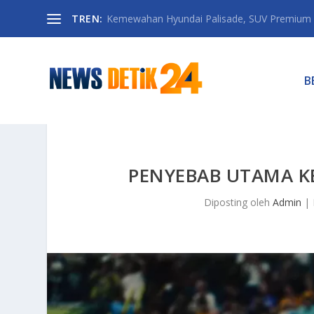
TREN:
Kemewahan Hyundai Palisade, SUV Premium 
B
PENYEBAB UTAMA K
Diposting oleh
Admin
|