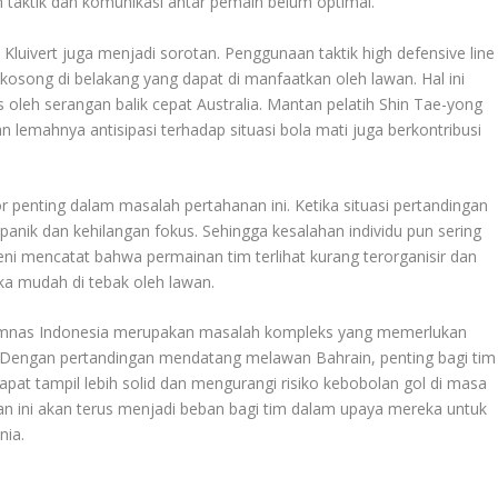
taktik dan komunikasi antar pemain belum optimal
.
ck Kluivert juga menjadi sorotan. Penggunaan taktik high defensive line
 kosong di belakang yang dapat di manfaatkan oleh lawan. Hal ini
leh serangan balik cepat Australia
.
Mantan pelatih Shin Tae-yong
 lemahnya antisipasi terhadap situasi bola mati juga berkontribusi
 penting dalam masalah pertahanan ini. Ketika situasi pertandingan
panik dan kehilangan fokus. Sehingga kesalahan individu pun sering
 mencatat bahwa permainan tim terlihat kurang terorganisir dan
eka mudah di tebak oleh lawan
.
 timnas Indonesia merupakan masalah kompleks yang memerlukan
an. Dengan pertandingan mendatang melawan Bahrain, penting bagi tim
pat tampil lebih solid dan mengurangi risiko kebobolan gol di masa
han ini akan terus menjadi beban bagi tim dalam upaya mereka untuk
nia.