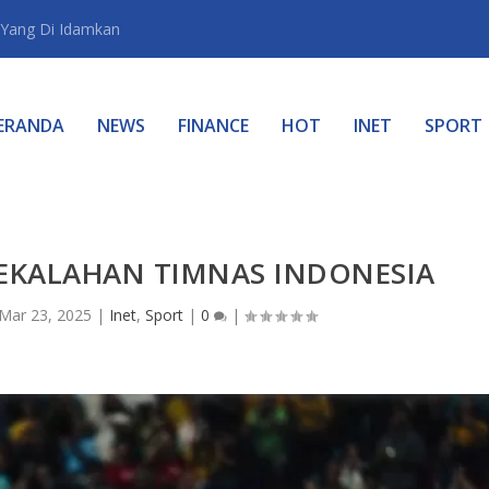
Yang Di Idamkan
ERANDA
NEWS
FINANCE
HOT
INET
SPORT
EKALAHAN TIMNAS INDONESIA
Mar 23, 2025
|
Inet
,
Sport
|
0
|