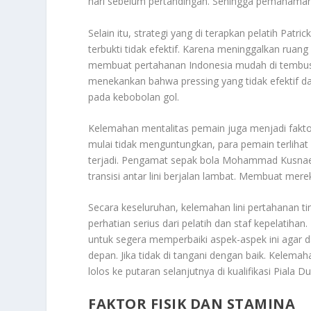
hari sebelum pertandingan. Sehingga pemahaman 
Selain itu, strategi yang di terapkan pelatih Patri
terbukti tidak efektif. Karena meninggalkan ruang
membuat pertahanan Indonesia mudah di tembus o
menekankan bahwa pressing yang tidak efektif dan
pada kebobolan gol.
Kelemahan mentalitas pemain juga menjadi faktor
mulai tidak menguntungkan, para pemain terlihat 
terjadi. Pengamat sepak bola Mohammad Kusnaeni
transisi antar lini berjalan lambat. Membuat mer
Secara keseluruhan, kelemahan lini pertahanan
perhatian serius dari pelatih dan staf kepelatih
untuk segera memperbaiki aspek-aspek ini agar da
depan. Jika tidak di tangani dengan baik. Kelema
lolos ke putaran selanjutnya di kualifikasi Piala Du
FAKTOR FISIK DAN STAMINA