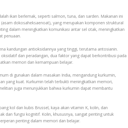
alah ikan berlemak, seperti salmon, tuna, dan sarden. Makanan ini
 (asam dokosaheksaenoat), yang merupakan komponen struktural
nting dalam meningkatkan komunikasi antar sel otak, meningkatkan
at penuaan.
rena kandungan antioksidannya yang tinggi, terutama antosianin.
 oksidatif dan peradangan, dua faktor yang dapat berkontribusi pada
gkatkan memori dan kemampuan belajar.
mum di gunakan dalam masakan India, mengandung kurkumin,
idan yang kuat. Kurkumin telah terbukti meningkatkan memori,
penelitian juga menunjukkan bahwa kurkumin dapat membantu
bang kol dan kubis Brussel, kaya akan vitamin K, kolin, dan
tak dan fungsi kognitif. Kolin, khususnya, sangat penting untuk
berperan penting dalam memori dan belajar.