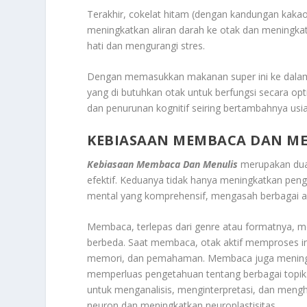
Terakhir, cokelat hitam (dengan kandungan kaka
meningkatkan aliran darah ke otak dan meningkat
hati dan mengurangi stres.
Dengan memasukkan makanan super ini ke dalam d
yang di butuhkan otak untuk berfungsi secara op
dan penurunan kognitif seiring bertambahnya usia
KEBIASAAN MEMBACA DAN ME
Kebiasaan Membaca Dan Menulis
merupakan dua 
efektif. Keduanya tidak hanya meningkatkan peng
mental yang komprehensif, mengasah berbagai as
Membaca, terlepas dari genre atau formatnya, me
berbeda. Saat membaca, otak aktif memproses i
memori, dan pemahaman. Membaca juga meningka
memperluas pengetahuan tentang berbagai topik.
untuk menganalisis, menginterpretasi, dan meng
neuron dan meningkatkan neuroplastisitas.