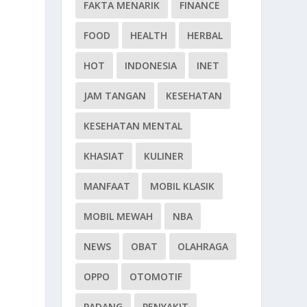
FAKTA MENARIK
FINANCE
FOOD
HEALTH
HERBAL
HOT
INDONESIA
INET
JAM TANGAN
KESEHATAN
KESEHATAN MENTAL
KHASIAT
KULINER
MANFAAT
MOBIL KLASIK
MOBIL MEWAH
NBA
NEWS
OBAT
OLAHRAGA
OPPO
OTOMOTIF
PADANG
PENYAKIT