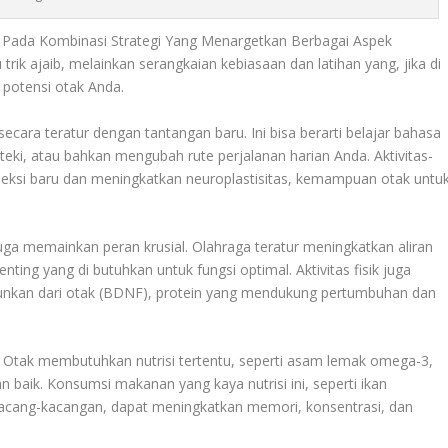
 Pada Kombinasi Strategi Yang Menargetkan Berbagai Aspek
rik ajaib, melainkan serangkaian kebiasaan dan latihan yang, jika di
 potensi otak Anda.
cara teratur dengan tantangan baru. Ini bisa berarti belajar bahasa
ki, atau bahkan mengubah rute perjalanan harian Anda. Aktivitas-
eksi baru dan meningkatkan neuroplastisitas, kemampuan otak untu
juga memainkan peran krusial. Olahraga teratur meningkatkan aliran
nting yang di butuhkan untuk fungsi optimal. Aktivitas fisik juga
runkan dari otak (BDNF), protein yang mendukung pertumbuhan dan
. Otak membutuhkan nutrisi tertentu, seperti asam lemak omega-3,
n baik. Konsumsi makanan yang kaya nutrisi ini, seperti ikan
 kacang-kacangan, dapat meningkatkan memori, konsentrasi, dan