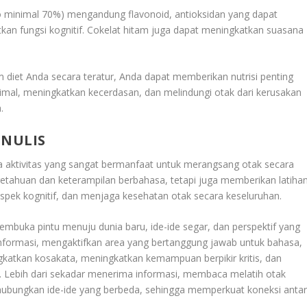
o minimal 70%) mengandung flavonoid, antioksidan yang dapat
kan fungsi kognitif. Cokelat hitam juga dapat meningkatkan suasana
iet Anda secara teratur, Anda dapat memberikan nutrisi penting
timal, meningkatkan kecerdasan, dan melindungi otak dari kerusakan
.
NULIS
aktivitas yang sangat bermanfaat untuk merangsang otak secara
etahuan dan keterampilan berbahasa, tetapi juga memberikan latiha
pek kognitif, dan menjaga kesehatan otak secara keseluruhan.
mbuka pintu menuju dunia baru, ide-ide segar, dan perspektif yang
nformasi, mengaktifkan area yang bertanggung jawab untuk bahasa,
tkan kosakata, meningkatkan kemampuan berpikir kritis, dan
 Lebih dari sekadar menerima informasi, membaca melatih otak
hubungkan ide-ide yang berbeda, sehingga memperkuat koneksi anta