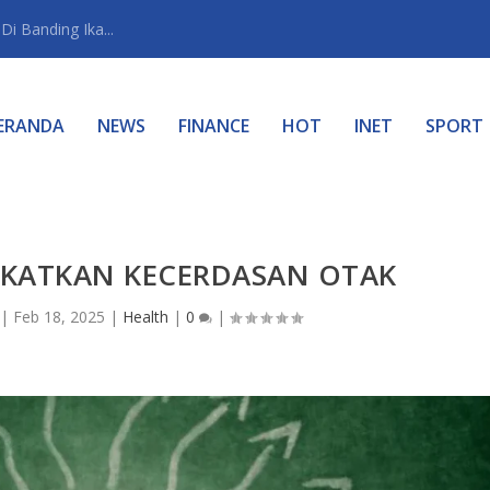
i Banding Ika...
ERANDA
NEWS
FINANCE
HOT
INET
SPORT
GKATKAN KECERDASAN OTAK
|
Feb 18, 2025
|
Health
|
0
|