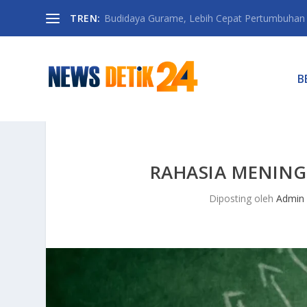
TREN:
Budidaya Gurame, Lebih Cepat Pertumbuhan D
B
RAHASIA MENIN
Diposting oleh
Admin