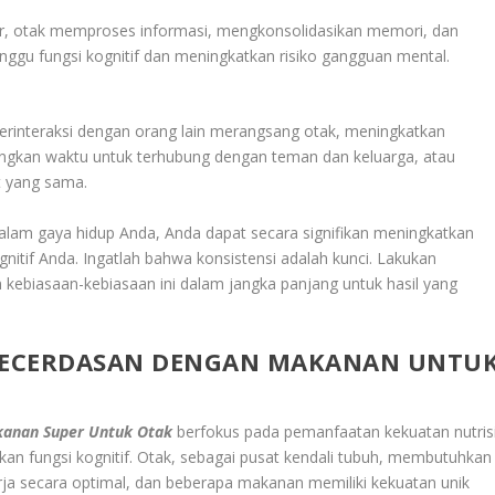
idur, otak memproses informasi, mengkonsolidasikan memori, dan
ggu fungsi kognitif dan meningkatkan risiko gangguan mental.
 Berinteraksi dengan orang lain merangsang otak, meningkatkan
angkan waktu untuk terhubung dengan teman dan keluarga, atau
t yang sama.
alam gaya hidup Anda, Anda dapat secara signifikan meningkatkan
itif Anda. Ingatlah bahwa konsistensi adalah kunci. Lakukan
 kebiasaan-kebiasaan ini dalam jangka panjang untuk hasil yang
KECERDASAN DENGAN MAKANAN UNTU
anan Super Untuk Otak
berfokus pada pemanfaatan kekuatan nutris
an fungsi kognitif. Otak, sebagai pusat kendali tubuh, membutuhkan
erja secara optimal, dan beberapa makanan memiliki kekuatan unik