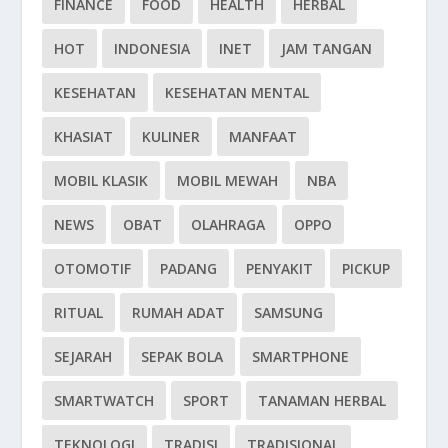
FINANCE
FOOD
HEALTH
HERBAL
HOT
INDONESIA
INET
JAM TANGAN
KESEHATAN
KESEHATAN MENTAL
KHASIAT
KULINER
MANFAAT
MOBIL KLASIK
MOBIL MEWAH
NBA
NEWS
OBAT
OLAHRAGA
OPPO
OTOMOTIF
PADANG
PENYAKIT
PICKUP
RITUAL
RUMAH ADAT
SAMSUNG
SEJARAH
SEPAK BOLA
SMARTPHONE
SMARTWATCH
SPORT
TANAMAN HERBAL
TEKNOLOGI
TRADISI
TRADISIONAL