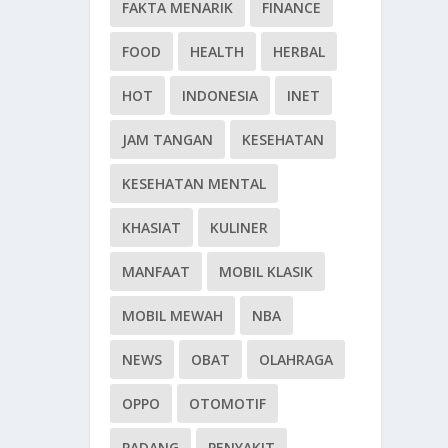
FAKTA MENARIK
FINANCE
FOOD
HEALTH
HERBAL
HOT
INDONESIA
INET
JAM TANGAN
KESEHATAN
KESEHATAN MENTAL
KHASIAT
KULINER
MANFAAT
MOBIL KLASIK
MOBIL MEWAH
NBA
NEWS
OBAT
OLAHRAGA
OPPO
OTOMOTIF
PADANG
PENYAKIT