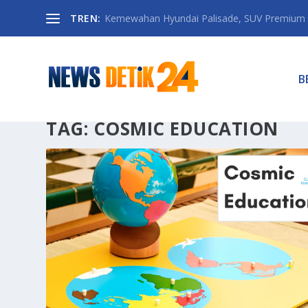
TREN:
Kemewahan Hyundai Palisade, SUV Premium 
B
TAG:
COSMIC EDUCATION