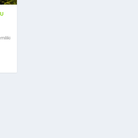
AU
miliki