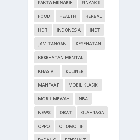
FAKTA MENARIK
FINANCE
FOOD
HEALTH
HERBAL
HOT
INDONESIA
INET
JAM TANGAN
KESEHATAN
KESEHATAN MENTAL
KHASIAT
KULINER
MANFAAT
MOBIL KLASIK
MOBIL MEWAH
NBA
NEWS
OBAT
OLAHRAGA
OPPO
OTOMOTIF
PADANG
PENYAKIT