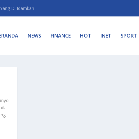
Yang Di Idamkan
ERANDA
NEWS
FINANCE
HOT
INET
SPORT
I
anyol
nik
ung