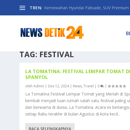
TREN:
Kemewahan Hyundai Palisade, SUV Premium 
B
TAG:
FESTIVAL
LA TOMATINA: FESTIVAL LEMPAR TOMAT D
SPANYOL
oleh
Admin
|
Des 12, 2024
|
News
,
Travel
|
0
|
La Tomatina Festival Lempar Tomat yang Meriah di Sp
kembali menjadi tuan rumah salah satu festival paling u
dan berwarna di dunia, La Tomatina. Acara ini berlangs
setiap Rabu terakhir di bulan Agustus di kota kecil...
BACA SELENGKAPNYA