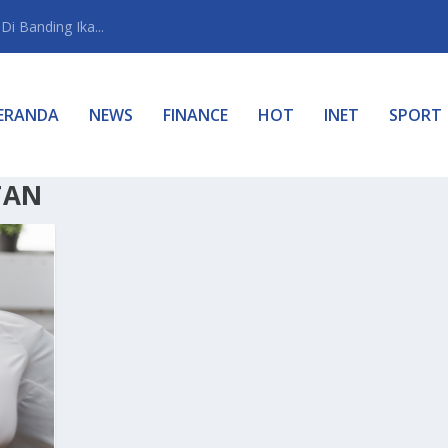
i Banding Ika...
ERANDA
NEWS
FINANCE
HOT
INET
SPORT
TAN