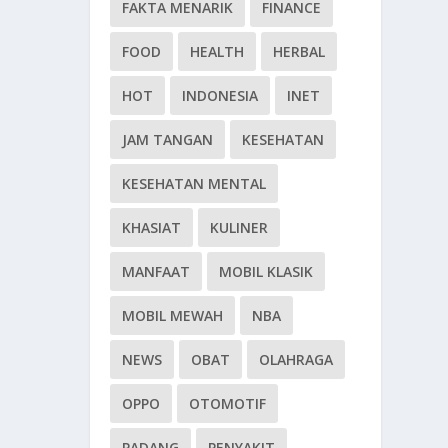
FAKTA MENARIK
FINANCE
FOOD
HEALTH
HERBAL
HOT
INDONESIA
INET
JAM TANGAN
KESEHATAN
KESEHATAN MENTAL
KHASIAT
KULINER
MANFAAT
MOBIL KLASIK
MOBIL MEWAH
NBA
NEWS
OBAT
OLAHRAGA
OPPO
OTOMOTIF
PADANG
PENYAKIT