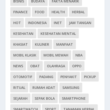
BISNIS
BUDAYA
FAKTA MENARIK
FINANCE
FOOD
HEALTH
HERBAL
HOT
INDONESIA
INET
JAM TANGAN
KESEHATAN
KESEHATAN MENTAL
KHASIAT
KULINER
MANFAAT
MOBIL KLASIK
MOBIL MEWAH
NBA
NEWS
OBAT
OLAHRAGA
OPPO
OTOMOTIF
PADANG
PENYAKIT
PICKUP
RITUAL
RUMAH ADAT
SAMSUNG
SEJARAH
SEPAK BOLA
SMARTPHONE
SMARTWATCH
SPORT
TANAMAN HERBAL