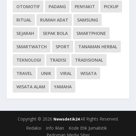
OTOMOTIF
PADANG
PENYAKIT
PICKUP
RITUAL
RUMAH ADAT
SAMSUNG
SEJARAH
SEPAK BOLA
SMARTPHONE
SMARTWATCH
SPORT
TANAMAN HERBAL
TEKNOLOGI
TRADISI
TRADISIONAL
TRAVEL
UNIK
VIRAL
WISATA
WISATA ALAM
YAMAHA
Copyright © 2026
All Rights Reserved.
Newsdetik24
Redaksi
Info Iklan
Kode Etik Jurnalistik
Pedoman Media Siber